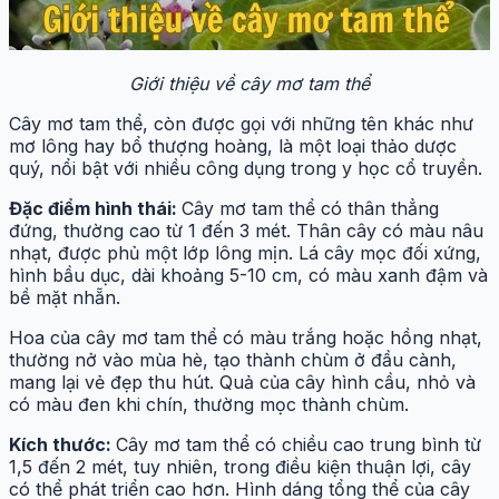
Giới thiệu về cây mơ tam thể
Cây mơ tam thể, còn được gọi với những tên khác như
mơ lông hay bổ thượng hoàng, là một loại thảo dược
quý, nổi bật với nhiều công dụng trong y học cổ truyền.
Đặc điểm hình thái:
Cây mơ tam thể có thân thẳng
đứng, thường cao từ 1 đến 3 mét. Thân cây có màu nâu
nhạt, được phủ một lớp lông mịn. Lá cây mọc đối xứng,
hình bầu dục, dài khoảng 5-10 cm, có màu xanh đậm và
bề mặt nhẵn.
Hoa của cây mơ tam thể có màu trắng hoặc hồng nhạt,
thường nở vào mùa hè, tạo thành chùm ở đầu cành,
mang lại vẻ đẹp thu hút. Quả của cây hình cầu, nhỏ và
có màu đen khi chín, thường mọc thành chùm.
Kích thước:
Cây mơ tam thể có chiều cao trung bình từ
1,5 đến 2 mét, tuy nhiên, trong điều kiện thuận lợi, cây
có thể phát triển cao hơn. Hình dáng tổng thể của cây