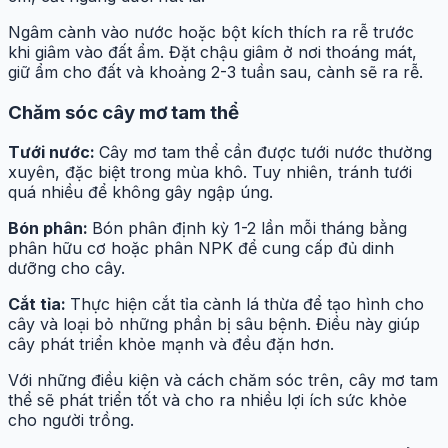
Ngâm cành vào nước hoặc bột kích thích ra rễ trước
khi giâm vào đất ẩm. Đặt chậu giâm ở nơi thoáng mát,
giữ ẩm cho đất và khoảng 2-3 tuần sau, cành sẽ ra rễ.
Chăm sóc cây mơ tam thể
Tưới nước:
Cây mơ tam thể cần được tưới nước thường
xuyên, đặc biệt trong mùa khô. Tuy nhiên, tránh tưới
quá nhiều để không gây ngập úng.
Bón phân:
Bón phân định kỳ 1-2 lần mỗi tháng bằng
phân hữu cơ hoặc phân NPK để cung cấp đủ dinh
dưỡng cho cây.
Cắt tỉa:
Thực hiện cắt tỉa cành lá thừa để tạo hình cho
cây và loại bỏ những phần bị sâu bệnh. Điều này giúp
cây phát triển khỏe mạnh và đều đặn hơn.
Với những điều kiện và cách chăm sóc trên, cây mơ tam
thể sẽ phát triển tốt và cho ra nhiều lợi ích sức khỏe
cho người trồng.