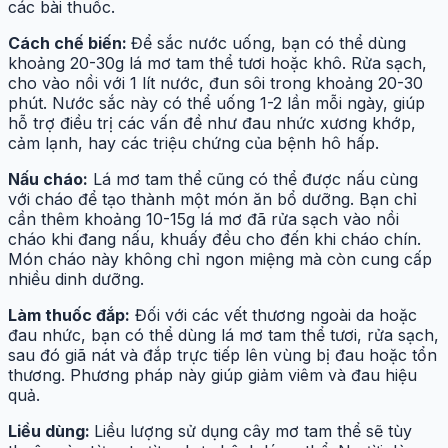
các bài thuốc.
Cách chế biến:
Để sắc nước uống, bạn có thể dùng
khoảng 20-30g lá mơ tam thể tươi hoặc khô. Rửa sạch,
cho vào nồi với 1 lít nước, đun sôi trong khoảng 20-30
phút. Nước sắc này có thể uống 1-2 lần mỗi ngày, giúp
hỗ trợ điều trị các vấn đề như đau nhức xương khớp,
cảm lạnh, hay các triệu chứng của bệnh hô hấp.
Nấu cháo:
Lá mơ tam thể cũng có thể được nấu cùng
với cháo để tạo thành một món ăn bổ dưỡng. Bạn chỉ
cần thêm khoảng 10-15g lá mơ đã rửa sạch vào nồi
cháo khi đang nấu, khuấy đều cho đến khi cháo chín.
Món cháo này không chỉ ngon miệng mà còn cung cấp
nhiều dinh dưỡng.
Làm thuốc đắp:
Đối với các vết thương ngoài da hoặc
đau nhức, bạn có thể dùng lá mơ tam thể tươi, rửa sạch,
sau đó giã nát và đắp trực tiếp lên vùng bị đau hoặc tổn
thương. Phương pháp này giúp giảm viêm và đau hiệu
quả.
Liều dùng:
Liều lượng sử dụng cây mơ tam thể sẽ tùy