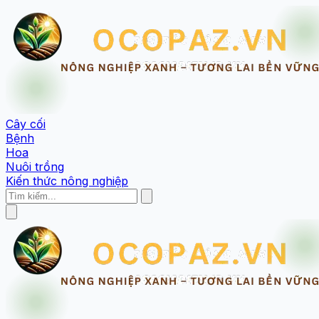
Cây cối
Bệnh
Hoa
Nuôi trồng
Kiến thức nông nghiệp