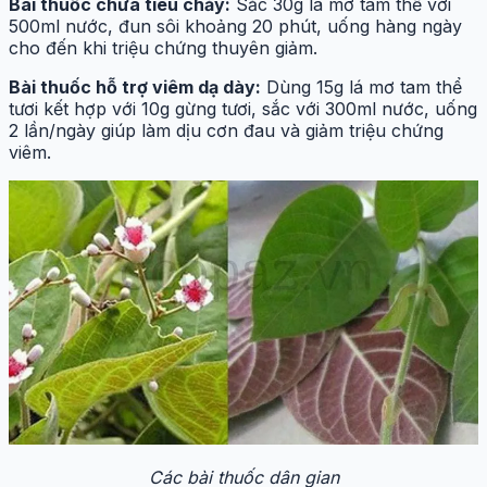
Bài thuốc chữa tiêu chảy:
Sắc 30g lá mơ tam thể với
500ml nước, đun sôi khoảng 20 phút, uống hàng ngày
cho đến khi triệu chứng thuyên giảm.
Bài thuốc hỗ trợ viêm dạ dày:
Dùng 15g lá mơ tam thể
tươi kết hợp với 10g gừng tươi, sắc với 300ml nước, uống
2 lần/ngày giúp làm dịu cơn đau và giảm triệu chứng
viêm.
Các bài thuốc dân gian