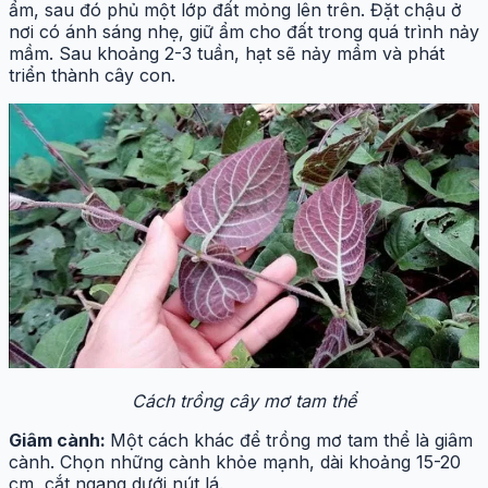
ẩm, sau đó phủ một lớp đất mỏng lên trên. Đặt chậu ở
nơi có ánh sáng nhẹ, giữ ẩm cho đất trong quá trình nảy
mầm. Sau khoảng 2-3 tuần, hạt sẽ nảy mầm và phát
triển thành cây con.
Cách trồng cây mơ tam thể
Giâm cành:
Một cách khác để trồng mơ tam thể là giâm
cành. Chọn những cành khỏe mạnh, dài khoảng 15-20
cm, cắt ngang dưới nút lá.