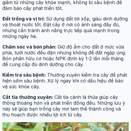
giâm từ những cây khỏe mạnh, không bị sâu bệnh để
đảm bảo cây phát triển tốt.
Đất trồng và vị trí:
Sử dụng đất tơi xốp, giàu dinh dưỡng
và thoát nước tốt. Đặt cây ở nơi có ánh sáng đầy đủ,
nhưng cần tránh ánh nắng trực tiếp quá mạnh trong
những ngày hè.
Chăm sóc và bón phân:
Giữ độ ẩm cho đất ở mức vừa
phải, tưới nước đều đặn nhưng không để đất ngập úng.
Bón phân hữu cơ hoặc NPK định kỳ 1-2 lần mỗi tháng
để cung cấp đủ dinh dưỡng cho cây.
Kiểm tra sâu bệnh:
Thường xuyên kiểm tra cây để phát
hiện sớm sâu bệnh. Xử lý ngay khi có dấu hiệu để bảo
vệ sức khỏe cây.
Cắt tỉa thường xuyên:
Cắt tỉa cành lá thừa giúp cây
thông thoáng hơn và phát triển đồng đều. Những lưu ý
này sẽ giúp bạn trồng cây mơ tam thể thành công và
thu hoạch được nhiều lợi ích từ cây.