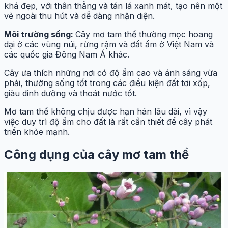
khá đẹp, với thân thẳng và tán lá xanh mát, tạo nên một
vẻ ngoài thu hút và dễ dàng nhận diện.
Môi trường sống:
Cây mơ tam thể thường mọc hoang
dại ở các vùng núi, rừng rậm và đất ẩm ở Việt Nam và
các quốc gia Đông Nam Á khác.
Cây ưa thích những nơi có độ ẩm cao và ánh sáng vừa
phải, thường sống tốt trong các điều kiện đất tơi xốp,
giàu dinh dưỡng và thoát nước tốt.
Mơ tam thể không chịu được hạn hán lâu dài, vì vậy
việc duy trì độ ẩm cho đất là rất cần thiết để cây phát
triển khỏe mạnh.
Công dụng của cây mơ tam thể