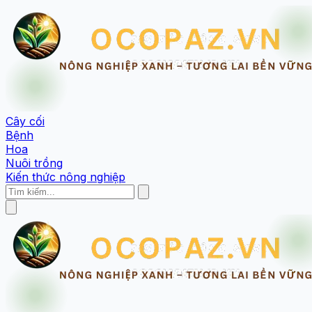
Cây cối
Bệnh
Hoa
Nuôi trồng
Kiến thức nông nghiệp