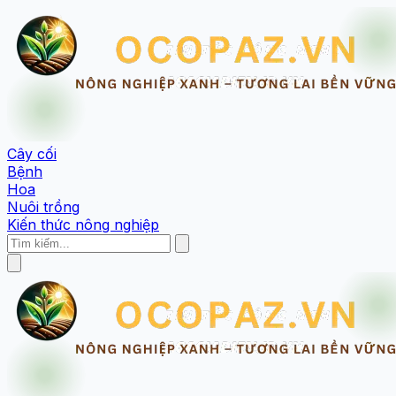
Cây cối
Bệnh
Hoa
Nuôi trồng
Kiến thức nông nghiệp