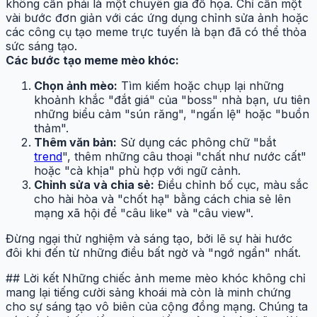
không cần phải là một chuyên gia đồ họa. Chỉ cần một
vài bước đơn giản với các ứng dụng chỉnh sửa ảnh hoặc
các công cụ tạo meme trực tuyến là bạn đã có thể thỏa
sức sáng tạo.
Các bước tạo meme mèo khóc:
Chọn ảnh mèo:
Tìm kiếm hoặc chụp lại những
khoảnh khắc "đắt giá" của "boss" nhà bạn, ưu tiên
những biểu cảm "sún răng", "ngấn lệ" hoặc "buồn
thảm".
Thêm văn bản:
Sử dụng các phông chữ "bắt
trend
", thêm những câu thoại "chất như nước cất"
hoặc "cà khịa" phù hợp với ngữ cảnh.
Chỉnh sửa và chia sẻ:
Điều chỉnh bố cục, màu sắc
cho hài hòa và "chốt hạ" bằng cách chia sẻ lên
mạng xã hội để "câu like" và "câu view".
Đừng ngại thử nghiệm và sáng tạo, bởi lẽ sự hài hước
đôi khi đến từ những điều bất ngờ và "ngớ ngẩn" nhất.
## Lời kết Những chiếc ảnh meme mèo khóc không chỉ
mang lại tiếng cười sảng khoái mà còn là minh chứng
cho sự sáng tạo vô biên của cộng đồng mạng. Chúng ta