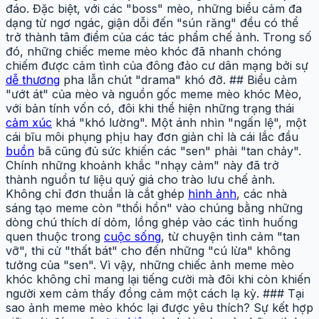
đáo. Đặc biệt, với các "boss" mèo, những biểu cảm đa
dạng từ ngơ ngác, giận dỗi đến "sún răng" đều có thể
trở thành tâm điểm của các tác phẩm chế ảnh. Trong số
đó, những chiếc meme mèo khóc đã nhanh chóng
chiếm được cảm tình của đông đảo cư dân mạng bởi sự
dễ thương
pha lẫn chút "drama" khó đỡ. ## Biểu cảm
"ướt át" của mèo và nguồn gốc meme mèo khóc Mèo,
với bản tính vốn có, đôi khi thể hiện những trạng thái
cảm xúc
khá "khó lường". Một ánh nhìn "ngấn lệ", một
cái bĩu môi phụng phịu hay đơn giản chỉ là cái lắc đầu
buồn
bã cũng đủ sức khiến các "sen" phải "tan chảy".
Chính những khoảnh khắc "nhạy cảm" này đã trở
thành nguồn tư liệu quý giá cho trào lưu chế ảnh.
Không chỉ đơn thuần là cắt ghép
hình ảnh
, các nhà
sáng tạo meme còn "thổi hồn" vào chúng bằng những
dòng chú thích dí dỏm, lồng ghép vào các tình huống
quen thuộc trong
cuộc sống
, từ chuyện tình cảm "tan
vỡ", thi cử "thất bát" cho đến những "cú lừa" không
tưởng của "sen". Vì vậy, những chiếc ảnh meme mèo
khóc không chỉ mang lại tiếng cười mà đôi khi còn khiến
người xem cảm thấy đồng cảm một cách lạ kỳ. ### Tại
sao ảnh meme mèo khóc lại được yêu thích? Sự kết hợp