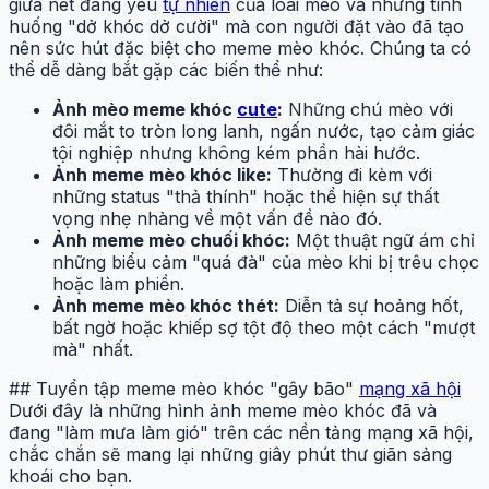
giữa nét đáng yêu
tự nhiên
của loài mèo và những tình
huống "dở khóc dở cười" mà con người đặt vào đã tạo
nên sức hút đặc biệt cho meme mèo khóc. Chúng ta có
thể dễ dàng bắt gặp các biến thể như:
Ảnh mèo meme khóc
cute
:
Những chú mèo với
đôi mắt to tròn long lanh, ngấn nước, tạo cảm giác
tội nghiệp nhưng không kém phần hài hước.
Ảnh meme mèo khóc like:
Thường đi kèm với
những status "thả thính" hoặc thể hiện sự thất
vọng nhẹ nhàng về một vấn đề nào đó.
Ảnh meme mèo chuối khóc:
Một thuật ngữ ám chỉ
những biểu cảm "quá đà" của mèo khi bị trêu chọc
hoặc làm phiền.
Ảnh meme mèo khóc thét:
Diễn tả sự hoảng hốt,
bất ngờ hoặc khiếp sợ tột độ theo một cách "mượt
mà" nhất.
## Tuyển tập meme mèo khóc "gây bão"
mạng xã hội
Dưới đây là những hình ảnh meme mèo khóc đã và
đang "làm mưa làm gió" trên các nền tảng mạng xã hội,
chắc chắn sẽ mang lại những giây phút thư giãn sảng
khoái cho bạn.