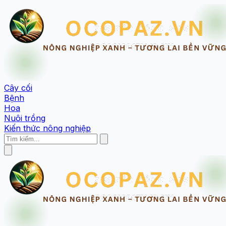
Cây cối
Bệnh
Hoa
Nuôi trồng
Kiến thức nông nghiệp