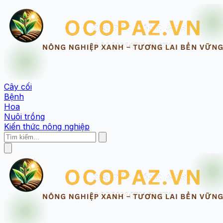
Cây cối
Bệnh
Hoa
Nuôi trồng
Kiến thức nông nghiệp