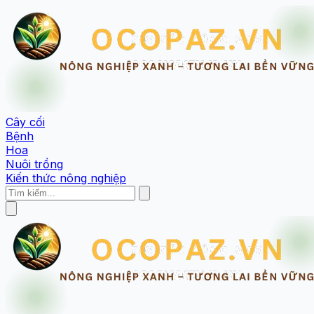
Cây cối
Bệnh
Hoa
Nuôi trồng
Kiến thức nông nghiệp