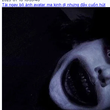
Tải ngay bộ ảnh avatar ma kinh dị nhưng đầy cuốn hút