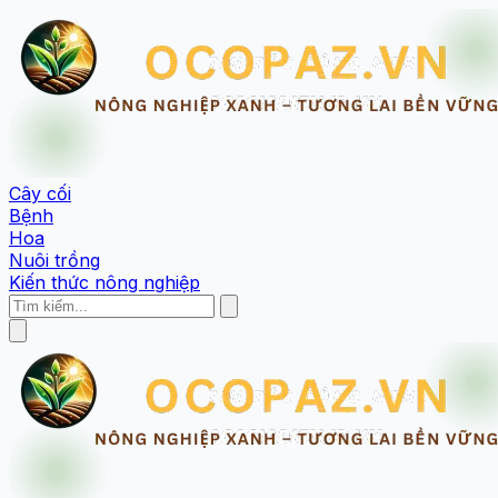
Cây cối
Bệnh
Hoa
Nuôi trồng
Kiến thức nông nghiệp