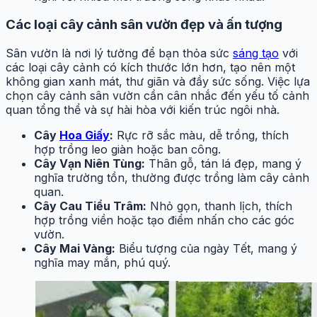
Các loại cây cảnh sân vườn đẹp và ấn tượng
Sân vườn là nơi lý tưởng để bạn thỏa sức
sáng tạo
với
các loại cây cảnh có kích thước lớn hơn, tạo nên một
không gian xanh mát, thư giãn và đầy sức sống. Việc lựa
chọn cây cảnh sân vườn cần cân nhắc đến yếu tố cảnh
quan tổng thể và sự hài hòa với kiến trúc ngôi nhà.
Cây
Hoa Giấy
:
Rực rỡ sắc màu, dễ trồng, thích
hợp trồng leo giàn hoặc ban công.
Cây Vạn Niên Tùng:
Thân gỗ, tán lá đẹp, mang ý
nghĩa trường tồn, thường được trồng làm cây cảnh
quan.
Cây Cau Tiểu Trâm:
Nhỏ gọn, thanh lịch, thích
hợp trồng viền hoặc tạo điểm nhấn cho các góc
vườn.
Cây Mai Vàng:
Biểu tượng của ngày Tết, mang ý
nghĩa may mắn, phú quý.