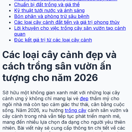
Chuẩn bị đất trồng và giá thể
Kỹ thuật tưới nước và ánh sáng
Bón phân và phòng trừ sâu bệnh
Các loại cây cảnh đắt tiền và giá trị phong thủy
Lời khuyên cho việc trồng cây sân vườn tạo cảnh
quan
Đúc kết giá trị từ các loại cây cảnh
Các loại cây cảnh đẹp và
cách trồng sân vườn ấn
tượng cho năm 2026
Sở hữu một không gian xanh mát với những loại cây
cảnh ưng ý không chỉ mang lại vẻ
đẹp
thẩm mỹ cho
ngôi nhà mà còn tạo cảm giác thư thái, cân bằng cuộc
sống. Năm 2026, xu hướng
trồng cây
cảnh sân vườn và
cây cảnh trong nhà vẫn tiếp tục phát triển mạnh mẽ,
mang đến nhiều lựa chọn đa dạng cho người yêu thiên
nhiên. Bài viết này sẽ cung cấp thông tin chi tiết về các