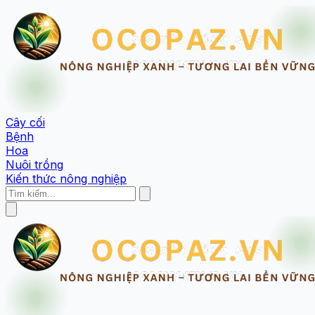
Cây cối
Bệnh
Hoa
Nuôi trồng
Kiến thức nông nghiệp