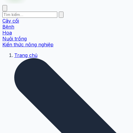
Cây cối
Bệnh
Hoa
Nuôi trồng
Kiến thức nông nghiệp
Trang chủ