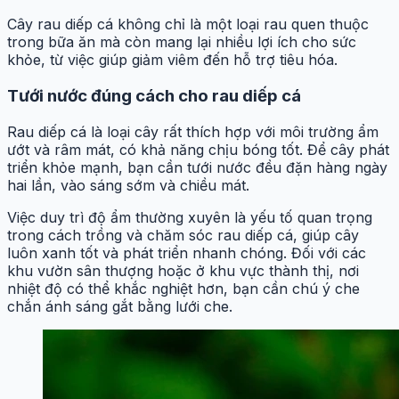
Cây rau diếp cá không chỉ là một loại rau quen thuộc
trong bữa ăn mà còn mang lại nhiều lợi ích cho sức
khỏe, từ việc giúp giảm viêm đến hỗ trợ tiêu hóa.
Tưới nước đúng cách cho rau diếp cá
Rau diếp cá là loại cây rất thích hợp với môi trường ẩm
ướt và râm mát, có khả năng chịu bóng tốt. Để cây phát
triển khỏe mạnh, bạn cần tưới nước đều đặn hàng ngày
hai lần, vào sáng sớm và chiều mát.
Việc duy trì độ ẩm thường xuyên là yếu tố quan trọng
trong cách trồng và chăm sóc rau diếp cá, giúp cây
luôn xanh tốt và phát triển nhanh chóng. Đối với các
khu vườn sân thượng hoặc ở khu vực thành thị, nơi
nhiệt độ có thể khắc nghiệt hơn, bạn cần chú ý che
chắn ánh sáng gắt bằng lưới che.