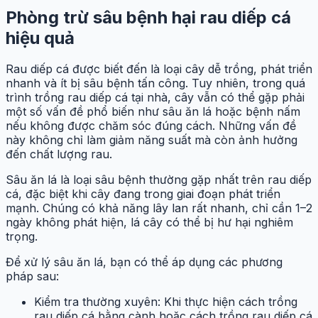
Phòng trừ sâu bệnh hại rau diếp cá
hiệu quả
Rau diếp cá được biết đến là loại cây dễ trồng, phát triển
nhanh và ít bị sâu bệnh tấn công. Tuy nhiên, trong quá
trình trồng rau diếp cá tại nhà, cây vẫn có thể gặp phải
một số vấn đề phổ biến như sâu ăn lá hoặc bệnh nấm
nếu không được chăm sóc đúng cách. Những vấn đề
này không chỉ làm giảm năng suất mà còn ảnh hưởng
đến chất lượng rau.
Sâu ăn lá là loại sâu bệnh thường gặp nhất trên rau diếp
cá, đặc biệt khi cây đang trong giai đoạn phát triển
mạnh. Chúng có khả năng lây lan rất nhanh, chỉ cần 1–2
ngày không phát hiện, lá cây có thể bị hư hại nghiêm
trọng.
Để xử lý sâu ăn lá, bạn có thể áp dụng các phương
pháp sau:
Kiểm tra thường xuyên: Khi thực hiện cách trồng
rau diếp cá bằng cành hoặc cách trồng rau diếp cá