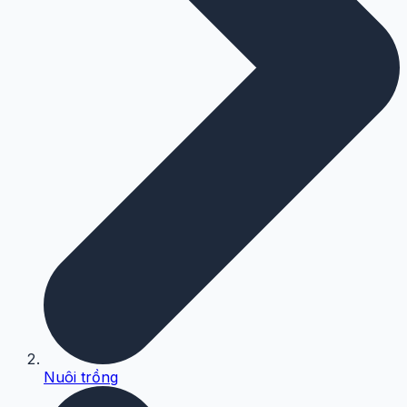
Nuôi trồng