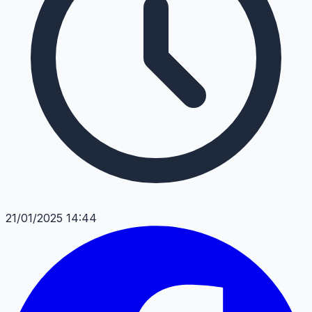
21/01/2025 14:44