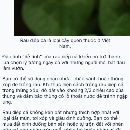
Rau diếp cá là loại cây quen thuộc ở Việt
Nam,
Đặc tính "dễ tính" của rau diếp cá khiến nó trở thành
lựa chọn lý tưởng ngay cả với những người mới bắt đầu
làm vườn.
Bạn có thể sử dụng chậu nhựa, chậu sành hoặc thùng
xốp để trồng rau. Khi thực hiện cách trồng rau diếp cá
trong thùng xốp, đổ đất vào khoảng 2/3 chiều cao của
thùng và đảm bảo thùng có lỗ thoát nước để tránh ngập
úng.
Rau diếp cá không kén đất nhưng thích hợp nhất với
loại đất mùn, tơi xốp và giàu dinh dưỡng. Bạn có thể
mua đất dinh dưỡng bán sẵn hoặc tự trộn đất với phân
hữu cơ như phân trùn quế, phân bò hoặc phân gà đã