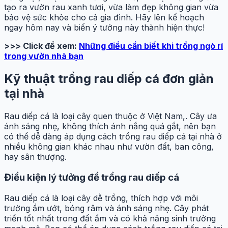
tạo ra vườn rau xanh tươi, vừa làm đẹp không gian vừa
bảo vệ sức khỏe cho cả gia đình. Hãy lên kế hoạch
ngay hôm nay và biến ý tưởng này thành hiện thực!
>>> Click để xem:
Những điều cần biết khi trồng ngò rí
trong vườn nhà bạn
Kỹ thuật trồng rau diếp cá đơn giản
tại nhà
Rau diếp cá là loại cây quen thuộc ở Việt Nam,. Cây ưa
ánh sáng nhẹ, không thích ánh nắng quá gắt, nên bạn
có thể dễ dàng áp dụng cách trồng rau diếp cá tại nhà ở
nhiều không gian khác nhau như vườn đất, ban công,
hay sân thượng.
Điều kiện lý tưởng để trồng rau diếp cá
Rau diếp cá là loại cây dễ trồng, thích hợp với môi
trường ẩm ướt, bóng râm và ánh sáng nhẹ. Cây phát
triển tốt nhất trong đất ẩm và có khả năng sinh trưởng