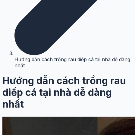
Hướng dẫn cách trồng rau diếp cá tại nhà dễ dàng
nhất
Hướng dẫn cách trồng rau
diếp cá tại nhà dễ dàng
nhất