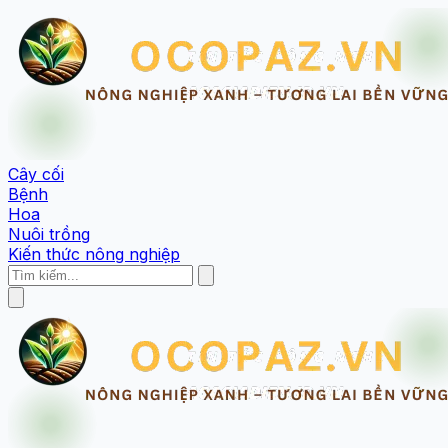
Cây cối
Bệnh
Hoa
Nuôi trồng
Kiến thức nông nghiệp