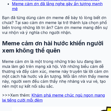
Meme cảm ơn đã lắng nghe gây ấn tượng mạnh
mẽ
Bạn đã từng dùng cảm ơn meme để bày tỏ lòng biết ơn
chưa? Tại sao cảm ơn meme lại trở thành lựa chọn phổ
biến trong những lời tri ân? Cảm ơn meme mang đến sự
vui nhộn và ý nghĩa cho người nhận.
Meme cảm ơn hài hước khiến người
xem không thể quên
Meme cảm ơn là một trong những trào lưu đang làm
mưa làm gió trên mạng xã hội. Với những biểu cảm dễ
thương và đầy cảm xúc, meme này truyền tải lời cảm ơn
một cách hài hước và ấn tượng. Mỗi lần nhìn thấy meme
này, người xem đều cảm thấy nhẹ nhàng và vui vẻ, tạo
nên một sự kết nối sâu sắc.
>>>Xem thêm:
Khám phá meme chúc ngủ ngon mang
lại tiếng cười mỗi đêm