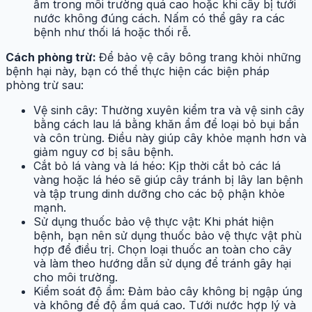
ẩm trong môi trường quá cao hoặc khi cây bị tưới
nước không đúng cách. Nấm có thể gây ra các
bệnh như thối lá hoặc thối rễ.
Cách phòng trừ:
Để bảo vệ cây bông trang khỏi những
bệnh hại này, bạn có thể thực hiện các biện pháp
phòng trừ sau:
Vệ sinh cây: Thường xuyên kiểm tra và vệ sinh cây
bằng cách lau lá bằng khăn ẩm để loại bỏ bụi bẩn
và côn trùng. Điều này giúp cây khỏe mạnh hơn và
giảm nguy cơ bị sâu bệnh.
Cắt bỏ lá vàng và lá héo: Kịp thời cắt bỏ các lá
vàng hoặc lá héo sẽ giúp cây tránh bị lây lan bệnh
và tập trung dinh dưỡng cho các bộ phận khỏe
mạnh.
Sử dụng thuốc bảo vệ thực vật: Khi phát hiện
bệnh, bạn nên sử dụng thuốc bảo vệ thực vật phù
hợp để điều trị. Chọn loại thuốc an toàn cho cây
và làm theo hướng dẫn sử dụng để tránh gây hại
cho môi trường.
Kiểm soát độ ẩm: Đảm bảo cây không bị ngập úng
và không để độ ẩm quá cao. Tưới nước hợp lý và