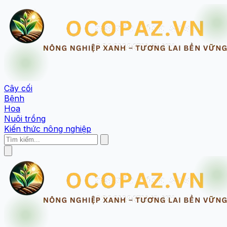
Cây cối
Bệnh
Hoa
Nuôi trồng
Kiến thức nông nghiệp