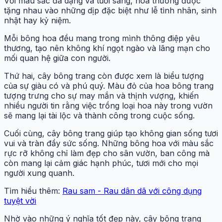
Với màu sắc đa dạng và tươi sáng, hoa thường được
tặng nhau vào những dịp đặc biệt như lễ tình nhân, sinh
nhật hay kỷ niệm.
Mỗi bông hoa đều mang trong mình thông điệp yêu
thương, tạo nên không khí ngọt ngào và lãng mạn cho
mối quan hệ giữa con người.
Thứ hai, cây bông trang còn được xem là biểu tượng
của sự giàu có và phú quý. Màu đỏ của hoa bông trang
tượng trưng cho sự may mắn và thịnh vượng, khiến
nhiều người tin rằng việc trồng loại hoa này trong vườn
sẽ mang lại tài lộc và thành công trong cuộc sống.
Cuối cùng, cây bông trang giúp tạo không gian sống tươi
vui và tràn đầy sức sống. Những bông hoa với màu sắc
rực rỡ không chỉ làm đẹp cho sân vườn, ban công mà
còn mang lại cảm giác hạnh phúc, tươi mới cho mọi
người xung quanh.
Tìm hiểu thêm:
Rau sam - Rau dân dã với công dụng
tuyệt vời
Nhờ vào những ý nghĩa tốt đẹp này, cây bông trang