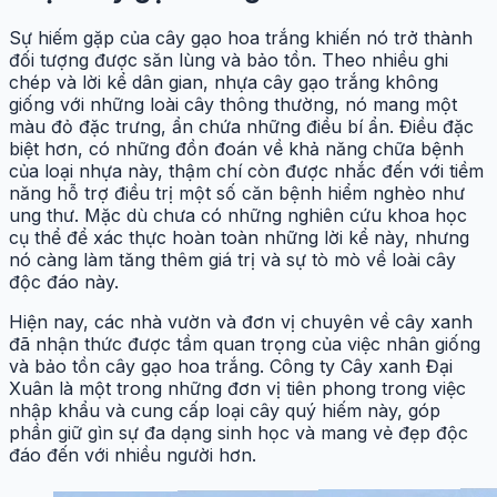
Sự hiếm gặp của cây gạo hoa trắng khiến nó trở thành
đối tượng được săn lùng và bảo tồn. Theo nhiều ghi
chép và lời kể dân gian, nhựa cây gạo trắng không
giống với những loài cây thông thường, nó mang một
màu đỏ đặc trưng, ẩn chứa những điều bí ẩn. Điều đặc
biệt hơn, có những đồn đoán về khả năng chữa bệnh
của loại nhựa này, thậm chí còn được nhắc đến với tiềm
năng hỗ trợ điều trị một số căn bệnh hiểm nghèo như
ung thư. Mặc dù chưa có những nghiên cứu khoa học
cụ thể để xác thực hoàn toàn những lời kể này, nhưng
nó càng làm tăng thêm giá trị và sự tò mò về loài cây
độc đáo này.
Hiện nay, các nhà vườn và đơn vị chuyên về cây xanh
đã nhận thức được tầm quan trọng của việc nhân giống
và bảo tồn cây gạo hoa trắng. Công ty Cây xanh Đại
Xuân là một trong những đơn vị tiên phong trong việc
nhập khẩu và cung cấp loại cây quý hiếm này, góp
phần giữ gìn sự đa dạng sinh học và mang vẻ đẹp độc
đáo đến với nhiều người hơn.