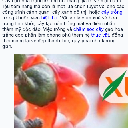
Cây gạo hoa trắng không chỉ mang giá trị về mặt dược
liệu tiềm năng mà còn là một lựa chọn tuyệt vời cho các
công trình cảnh quan, cây xanh đô thị, hoặc
cây trồng
trong khuôn viên
biệt thự
. Với tán lá xum xuê và hoa
trắng tinh khôi, cây tạo nên bóng mát và điểm nhấn
thẩm mỹ độc đáo. Việc trồng và
chăm sóc cây
gạo hoa
trắng góp phần làm phong phú thêm hệ
thực vật
, đồng
thời mang lại vẻ đẹp thanh lịch, quý phái cho không
gian.