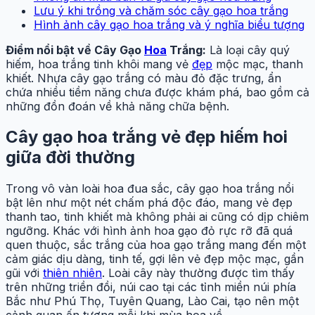
Lưu ý khi trồng và chăm sóc cây gạo hoa trắng
Hình ảnh cây gạo hoa trắng và ý nghĩa biểu tượng
Điểm nổi bật về Cây Gạo
Hoa
Trắng:
Là loại cây quý
hiếm, hoa trắng tinh khôi mang vẻ
đẹp
mộc mạc, thanh
khiết. Nhựa cây gạo trắng có màu đỏ đặc trưng, ẩn
chứa nhiều tiềm năng chưa được khám phá, bao gồm cả
những đồn đoán về khả năng chữa bệnh.
Cây gạo hoa trắng vẻ đẹp hiếm hoi
giữa đời thường
Trong vô vàn loài hoa đua sắc, cây gạo hoa trắng nổi
bật lên như một nét chấm phá độc đáo, mang vẻ đẹp
thanh tao, tinh khiết mà không phải ai cũng có dịp chiêm
ngưỡng. Khác với hình ảnh hoa gạo đỏ rực rỡ đã quá
quen thuộc, sắc trắng của hoa gạo trắng mang đến một
cảm giác dịu dàng, tinh tế, gợi lên vẻ đẹp mộc mạc, gần
gũi với
thiên nhiên
. Loài cây này thường được tìm thấy
trên những triền đồi, núi cao tại các tỉnh miền núi phía
Bắc như Phú Thọ, Tuyên Quang, Lào Cai, tạo nên một