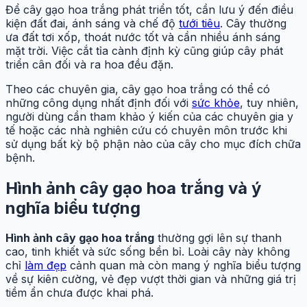
Để cây gạo hoa trắng phát triển tốt, cần lưu ý đến điều
kiện đất đai, ánh sáng và chế độ
tưới tiêu
. Cây thường
ưa đất tơi xốp, thoát nước tốt và cần nhiều ánh sáng
mặt trời. Việc cắt tỉa cành định kỳ cũng giúp cây phát
triển cân đối và ra hoa đều đặn.
Theo các chuyên gia, cây gạo hoa trắng có thể có
những công dụng nhất định đối với
sức khỏe
, tuy nhiên,
người dùng cần tham khảo ý kiến của các chuyên gia y
tế hoặc các nhà nghiên cứu có chuyên môn trước khi
sử dụng bất kỳ bộ phận nào của cây cho mục đích chữa
bệnh.
Hình ảnh cây gạo hoa trắng và ý
nghĩa biểu tượng
Hình ảnh cây gạo hoa trắng
thường gợi lên sự thanh
cao, tinh khiết và sức sống bền bỉ. Loài cây này không
chỉ
làm đẹp
cảnh quan mà còn mang ý nghĩa biểu tượng
về sự kiên cường, vẻ đẹp vượt thời gian và những giá trị
tiềm ẩn chưa được khai phá.