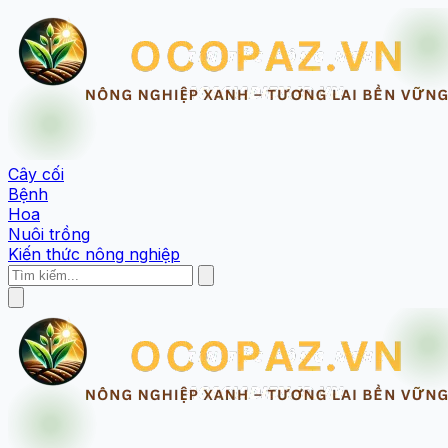
Cây cối
Bệnh
Hoa
Nuôi trồng
Kiến thức nông nghiệp