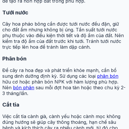
để tạo ra hỗn hợp đất trồng phù hợp.
Tưới nước
Cây hoa pháo bông cần được tưới nước đều đặn, giữ
cho đất ẩm nhưng không bị úng. Tần suất tưới nước
phụ thuộc vào điều kiện thời tiết và độ ẩm của đất. Nên
kiểm tra độ ẩm của đất trước khi tưới. Tránh tưới nước
trực tiếp lên hoa để tránh làm dập cánh.
Phân bón
Để cây ra hoa đẹp và phát triển khỏe mạnh, cần bổ
sung dinh dưỡng định kỳ. Sử dụng các loại
phân bón
hữu cơ hoặc phân bón NPK với hàm lượng phù hợp.
Nên
bón phân
sau mỗi đợt hoa tàn hoặc theo chu kỳ 2-
3 tháng/lần.
Cắt tỉa
Việc cắt tỉa cành già, cành yếu hoặc cành mọc không
đúng hướng sẽ giúp cây thông thoáng, hạn chế sâu
bệnh và kích thích cây ra nhiều cành mới, từ đó cho