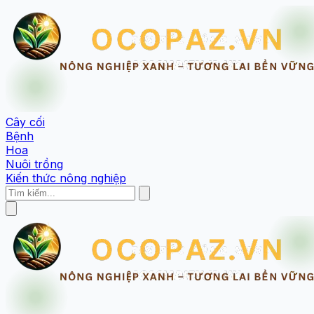
Cây cối
Bệnh
Hoa
Nuôi trồng
Kiến thức nông nghiệp