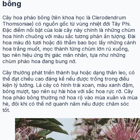
bông
Cây hoa pháo bông (tên khoa học là Clerodendrum
Thomsoniae) có nguồn gốc từ vùng nhiệt đới Tây Phi.
Đặc điểm nổi bật của loài cây này chính là những chùm
hoa hình chuông với màu sắc tương phản ấn tượng. Đài
hoa màu đỏ tươi hoặc đỏ thẫm bao bọc lấy những cánh
hoa trắng muốt, mọc thành từng chùm lớn rủ xuống,
tạo nên hiệu ứng thị giác mãn nhãn, tựa như những
chùm pháo hoa đang bung nở.
Cây thường phát triển thành bụi hoặc dạng thân leo, có
thể đạt chiều cao đáng kể nếu được trồng trong điều
kiện lý tưởng. Lá cây có hình trái xoan, màu xanh đậm,
bóng mượt, tạo nên sự hài hòa với sắc hoa rực rỡ. Cây
hoa pháo bông thường nở hoa rộ vào mùa xuân và mùa
hè, đôi khi có thể nở quanh năm nếu được chăm sóc
tốt.