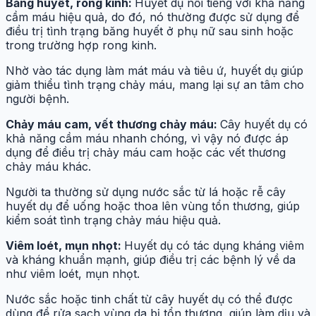
Băng huyết, rong kinh:
Huyết dụ nổi tiếng với khả năng
cầm máu hiệu quả, do đó, nó thường được sử dụng để
điều trị tình trạng băng huyết ở phụ nữ sau sinh hoặc
trong trường hợp rong kinh.
Nhờ vào tác dụng làm mát máu và tiêu ứ, huyết dụ giúp
giảm thiểu tình trạng chảy máu, mang lại sự an tâm cho
người bệnh.
Chảy máu cam, vết thương chảy máu:
Cây huyết dụ có
khả năng cầm máu nhanh chóng, vì vậy nó được áp
dụng để điều trị chảy máu cam hoặc các vết thương
chảy máu khác.
Người ta thường sử dụng nước sắc từ lá hoặc rễ cây
huyết dụ để uống hoặc thoa lên vùng tổn thương, giúp
kiểm soát tình trạng chảy máu hiệu quả.
Viêm loét, mụn nhọt:
Huyết dụ có tác dụng kháng viêm
và kháng khuẩn mạnh, giúp điều trị các bệnh lý về da
như viêm loét, mụn nhọt.
Nước sắc hoặc tinh chất từ cây huyết dụ có thể được
dùng để rửa sạch vùng da bị tổn thương, giúp làm dịu và