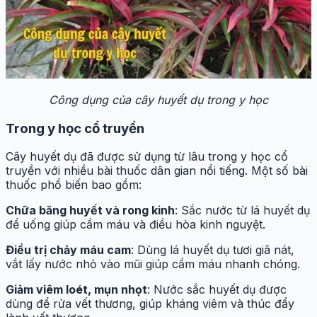
Công dụng của cây huyết dụ trong y học
Trong y học cổ truyền
Cây huyết dụ đã được sử dụng từ lâu trong y học cổ
truyền với nhiều bài thuốc dân gian nổi tiếng. Một số bài
thuốc phổ biến bao gồm:
Chữa băng huyết và rong kinh
: Sắc nước từ lá huyết dụ
để uống giúp cầm máu và điều hòa kinh nguyệt.
Điều trị chảy máu cam
: Dùng lá huyết dụ tươi giã nát,
vắt lấy nước nhỏ vào mũi giúp cầm máu nhanh chóng.
Giảm viêm loét, mụn nhọt
: Nước sắc huyết dụ được
dùng để rửa vết thương, giúp kháng viêm và thúc đẩy