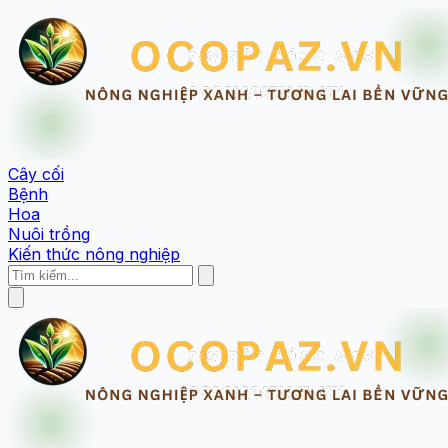
Cây cối
Bệnh
Hoa
Nuôi trồng
Kiến thức nông nghiệp