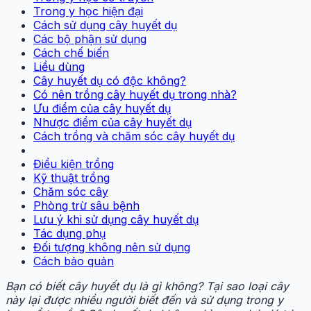
Trong y học hiện đại
Cách sử dụng cây huyết dụ
Các bộ phận sử dụng
Cách chế biến
Liều dùng
Cây huyết dụ có độc không?
Có nên trồng cây huyết dụ trong nhà?
Ưu điểm của cây huyết dụ
Nhược điểm của cây huyết dụ
Cách trồng và chăm sóc cây huyết dụ
Điều kiện trồng
Kỹ thuật trồng
Chăm sóc cây
Phòng trừ sâu bệnh
Lưu ý khi sử dụng cây huyết dụ
Tác dụng phụ
Đối tượng không nên sử dụng
Cách bảo quản
Bạn có biết cây huyết dụ là gì không? Tại sao loại cây
này lại được nhiều người biết đến và sử dụng trong y