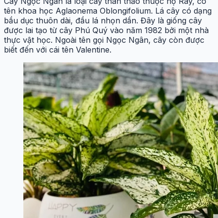
Cây Ngọc Ngân là loại cây thân thảo thuộc họ Ráy, có
tên khoa học Aglaonema Oblongifolium. Lá cây có dạng
bầu dục thuôn dài, đầu lá nhọn dần. Đây là giống cây
được lai tạo từ cây Phú Quý vào năm 1982 bởi một nhà
thực vật học. Ngoài tên gọi Ngọc Ngân, cây còn được
biết đến với cái tên Valentine.