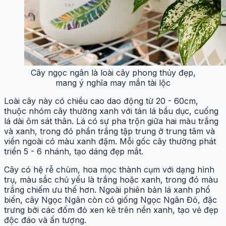
Cây ngọc ngân là loài cây phong thủy đẹp,
mang ý nghĩa may mắn tài lộc
Loài cây này có chiều cao dao động từ 20 - 60cm,
thuộc nhóm cây thường xanh với tán lá bầu dục, cuống
lá dài ôm sát thân. Lá có sự pha trộn giữa hai màu trắng
và xanh, trong đó phần trắng tập trung ở trung tâm và
viền ngoài có màu xanh đậm. Mỗi gốc cây thường phát
triển 5 - 6 nhánh, tạo dáng đẹp mắt.
Cây có hệ rễ chùm, hoa mọc thành cụm với dạng hình
trụ, màu sắc chủ yếu là trắng hoặc xanh, trong đó màu
trắng chiếm ưu thế hơn. Ngoài phiên bản lá xanh phổ
biến, cây Ngọc Ngân còn có giống Ngọc Ngân Đỏ, đặc
trưng bởi các đốm đỏ xen kẽ trên nền xanh, tạo vẻ đẹp
độc đáo và ấn tượng.