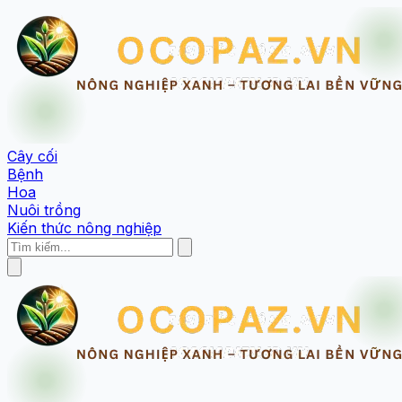
Cây cối
Bệnh
Hoa
Nuôi trồng
Kiến thức nông nghiệp