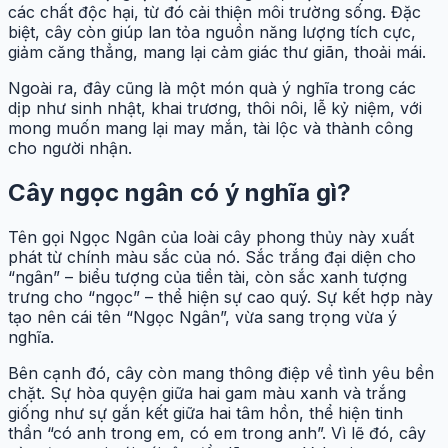
các chất độc hại, từ đó cải thiện môi trường sống. Đặc
biệt, cây còn giúp lan tỏa nguồn năng lượng tích cực,
giảm căng thẳng, mang lại cảm giác thư giãn, thoải mái.
Ngoài ra, đây cũng là một món quà ý nghĩa trong các
dịp như sinh nhật, khai trương, thôi nôi, lễ kỷ niệm, với
mong muốn mang lại may mắn, tài lộc và thành công
cho người nhận.
Cây ngọc ngân có ý nghĩa gì?
Tên gọi Ngọc Ngân của loài cây phong thủy này xuất
phát từ chính màu sắc của nó. Sắc trắng đại diện cho
“ngân” – biểu tượng của tiền tài, còn sắc xanh tượng
trưng cho “ngọc” – thể hiện sự cao quý. Sự kết hợp này
tạo nên cái tên “Ngọc Ngân”, vừa sang trọng vừa ý
nghĩa.
Bên cạnh đó, cây còn mang thông điệp về tình yêu bền
chặt. Sự hòa quyện giữa hai gam màu xanh và trắng
giống như sự gắn kết giữa hai tâm hồn, thể hiện tinh
thần “có anh trong em, có em trong anh”. Vì lẽ đó, cây