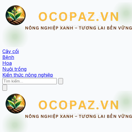
Cây cối
Bệnh
Hoa
Nuôi trồng
Kiến thức nông nghiệp