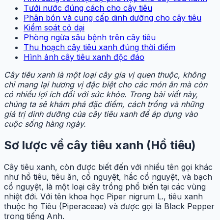
Tưới nước đúng cách cho cây tiêu
Phân bón và cung cấp dinh dưỡng cho cây tiêu
Kiểm soát cỏ dại
Phòng ngừa sâu bệnh trên cây tiêu
Thu hoạch cây tiêu xanh đúng thời điểm
Hình ảnh cây tiêu xanh độc đáo
Cây tiêu xanh là một loại cây gia vị quen thuộc, không
chỉ mang lại hương vị đặc biệt cho các món ăn mà còn
có nhiều lợi ích đối với sức khỏe. Trong bài viết này,
chúng ta sẽ khám phá đặc điểm, cách trồng và những
giá trị dinh dưỡng của cây tiêu xanh để áp dụng vào
cuộc sống hàng ngày.
Sơ lược về cây tiêu xanh (Hồ tiêu)
Cây tiêu xanh, còn được biết đến với nhiều tên gọi khác
như hồ tiêu, tiêu ăn, cổ nguyệt, hắc cổ nguyệt, và bạch
cổ nguyệt, là một loại cây trồng phổ biến tại các vùng
nhiệt đới. Với tên khoa học Piper nigrum L., tiêu xanh
thuộc họ Tiêu (Piperaceae) và được gọi là Black Pepper
trong tiếng Anh.