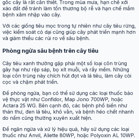
gốc cây là rất cần thiết. Trong mùa mưa, hạn chế xới
xáo đất để tránh làm tổn thương bộ rễ và hạn chế mầm
bệnh xâm nhập vào cây.
Với các giống tiêu mọc trong tự nhiên như cây tiêu rừng,
việc kiểm soát cỏ dại cũng giúp cây phát triển mạnh hơn
và giảm thiểu các rủi ro về sâu bệnh.
Phòng ngừa sâu bệnh trên cây tiêu
Cây tiêu xanh thường gặp phải một số loại côn trùng
gây hại như rệp sáp, bọ xít muỗi, và rầy mềm. Những
loại côn trùng này chích hút đọt và lá tiêu, làm cây còi
cọc và chậm phát triển.
Để phòng ngừa, bạn có thể sử dụng các loại thuốc bảo
vệ thực vật như Confidor, Map Jono 700WP, hoặc
Actara 25 WG. Bên cạnh đó, các bệnh phổ biến như
thán thư, đen lá tiêu, khô vằn, và bệnh héo chết nhanh
do nấm cũng thường xuyên xuất hiện.
Để ngăn ngừa và xử lý hiệu quả, hãy sử dụng các loại
thuốc như Anvil, Aliette 80WP, hoặc Polyoxin AL 10WP.