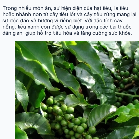
Trong nhiều món ăn, sự hiện diện của hạt tiêu, lá tiêu
hoặc nhánh non từ cây tiêu lốt và cây tiêu rừng mang lại
sự độc đáo và hương vị riêng biệt. Với đặc tính cay
nồng, tiêu xanh còn được sử dụng trong các bài thuốc
dân gian, giúp hỗ trợ tiêu hóa và tăng cường sức khỏe.