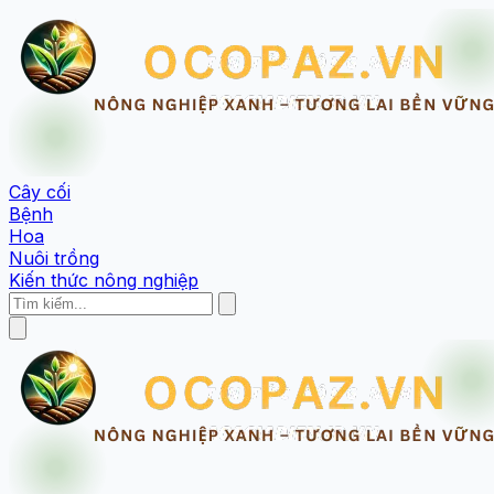
Cây cối
Bệnh
Hoa
Nuôi trồng
Kiến thức nông nghiệp