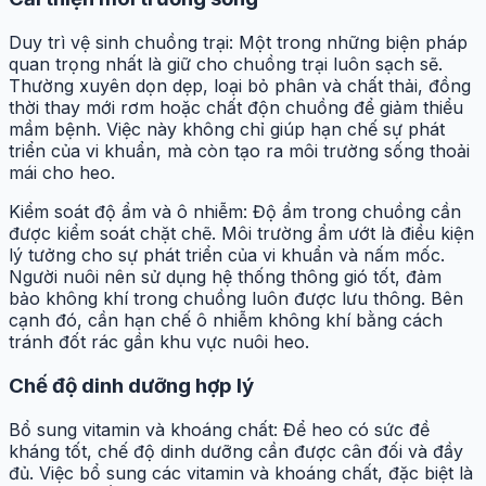
Duy trì vệ sinh chuồng trại: Một trong những biện pháp
quan trọng nhất là giữ cho chuồng trại luôn sạch sẽ.
Thường xuyên dọn dẹp, loại bỏ phân và chất thải, đồng
thời thay mới rơm hoặc chất độn chuồng để giảm thiểu
mầm bệnh. Việc này không chỉ giúp hạn chế sự phát
triển của vi khuẩn, mà còn tạo ra môi trường sống thoải
mái cho heo.
Kiểm soát độ ẩm và ô nhiễm: Độ ẩm trong chuồng cần
được kiểm soát chặt chẽ. Môi trường ẩm ướt là điều kiện
lý tưởng cho sự phát triển của vi khuẩn và nấm mốc.
Người nuôi nên sử dụng hệ thống thông gió tốt, đảm
bảo không khí trong chuồng luôn được lưu thông. Bên
cạnh đó, cần hạn chế ô nhiễm không khí bằng cách
tránh đốt rác gần khu vực nuôi heo.
Chế độ dinh dưỡng hợp lý
Bổ sung vitamin và khoáng chất: Để heo có sức đề
kháng tốt, chế độ dinh dưỡng cần được cân đối và đầy
đủ. Việc bổ sung các vitamin và khoáng chất, đặc biệt là