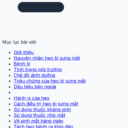
Mục lục bài viết
Giới thiệu
Nguyên nhân heo bị sưng mắt
Bệnh lý
Tình trạng môi trường
Chế độ dinh dưỡng
Triệu chứng của heo bị sưng mắt
Dấu hiệu bên ngoài
Hành vi của heo
Cách điều trị heo bị sưng mắt
Sử dụng thuốc kháng sinh
Sử dụng thuốc nhỏ mắt
Vệ sinh mắt hàng ngày
Tách heo bệnh ra khỏi đàn