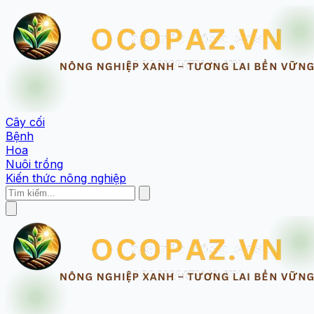
Cây cối
Bệnh
Hoa
Nuôi trồng
Kiến thức nông nghiệp