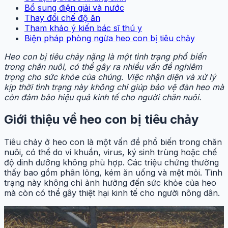
Bổ sung điện giải và nước
Thay đổi chế độ ăn
Tham khảo ý kiến bác sĩ thú y
Biện pháp phòng ngừa heo con bị tiêu chảy
Heo con bị tiêu chảy nặng là một tình trạng phổ biến
trong chăn nuôi, có thể gây ra nhiều vấn đề nghiêm
trọng cho sức khỏe của chúng. Việc nhận diện và xử lý
kịp thời tình trạng này không chỉ giúp bảo vệ đàn heo mà
còn đảm bảo hiệu quả kinh tế cho người chăn nuôi.
Giới thiệu về heo con bị tiêu chảy
Tiêu chảy ở heo con là một vấn đề phổ biến trong chăn
nuôi, có thể do vi khuẩn, virus, ký sinh trùng hoặc chế
độ dinh dưỡng không phù hợp. Các triệu chứng thường
thấy bao gồm phân lỏng, kém ăn uống và mệt mỏi. Tình
trạng này không chỉ ảnh hưởng đến sức khỏe của heo
mà còn có thể gây thiệt hại kinh tế cho người nông dân.