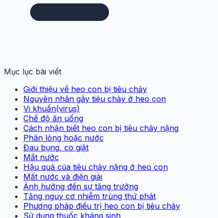
Mục lục bài viết
Giới thiệu về heo con bị tiêu chảy
Nguyên nhân gây tiêu chảy ở heo con
Vi khuẩn(virus)
Chế độ ăn uống
Cách nhận biết heo con bị tiêu chảy nặng
Phân lỏng hoặc nước
Đau bụng, co giật
Mất nước
Hậu quả của tiêu chảy nặng ở heo con
Mất nước và điện giải
Ảnh hưởng đến sự tăng trưởng
Tăng nguy cơ nhiễm trùng thứ phát
Phương pháp điều trị heo con bị tiêu chảy
Sử dụng thuốc kháng sinh