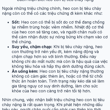
Ngoài những triệu chứng chính, heo con bị tiêu chảy
nặng còn có thể có các triệu chứng đi kèm khác như:
Sốt:
Heo con có thể bị sốt do cơ thể đang chống
lại nhiễm trùng hoặc viêm nhiễm. Nhiệt độ cơ thể
của heo con sẽ tăng cao, và người chăn nuôi có
thể cảm nhận được sự nóng bừng khi chạm vào cơ
thể chúng.
Suy yếu, chậm chạp:
Khi bị tiêu chảy nặng, heo
con thường trở nên yếu ớt, kém năng động và
chậm chạp hơn so với bình thường. Điều này
không chỉ do mất nước mà còn là hậu quả của việc
không tiêu hóa và hấp thụ dinh dưỡng đúng cách.
Ăn uống kém:
Heo con bị tiêu chảy nặng thường
không có cảm giác thèm ăn, hoặc có thể từ chối
thức ăn hoàn toàn. Tình trạng này kéo dài sẽ làm
gia tăng nguy cơ suy dinh dưỡng, làm cho sức
khỏe của heo con càng trở nên tồi tệ hơn.
Nhìn chung, việc nhận biết triệu chứng heo con bị tiêu
chảy nặng là rất quan trọng. Khi phát hiện những dấu
hiệu này, người chăn nuôi cần phải can thiệp kịp thời