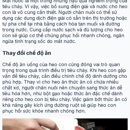
Mất nước là một trong những hậu quả nghiêm trọng của
tiêu chảy. Vì vậy, việc bổ sung điện giải và nước cho heo
con là vô cùng cần thiết. Người chăn nuôi có thể sử
dụng các dung dịch điện giải có sẵn trên thị trường hoặc
tự pha chế tại nhà bằng cách hòa tan muối và đường
trong nước. Cung cấp nước sạch và đủ lượng cho heo
con sẽ giúp cơ thể chúng phục hồi nhanh chóng, ngăn
ngừa tình trạng sốc do mất nước.
Thay đổi chế độ ăn
Chế độ ăn uống của heo con cũng đóng vai trò quan
trọng trong quá trình điều trị tiêu chảy. Khi heo con gặp
vấn đề tiêu chảy, cần điều chỉnh chế độ dinh dưỡng cho
phù hợp. Thay vì cho heo ăn thức ăn có chứa nhiều
chất xơ, người chăn nuôi nên chuyển sang thức ăn dễ
tiêu hóa hơn, như bột gạo hoặc thức ăn đặc chế dành
riêng cho heo con bị tiêu chảy. Việc giảm bớt thức ăn có
khả năng gây kích ứng đường ruột sẽ giúp heo con
phục hồi sức khỏe nhanh chóng hơn.