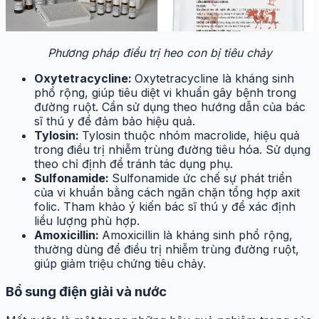
Phương pháp điều trị heo con bị tiêu chảy
Oxytetracycline:
Oxytetracycline là kháng sinh
phổ rộng, giúp tiêu diệt vi khuẩn gây bệnh trong
đường ruột. Cần sử dụng theo hướng dẫn của bác
sĩ thú y để đảm bảo hiệu quả.
Tylosin:
Tylosin thuộc nhóm macrolide, hiệu quả
trong điều trị nhiễm trùng đường tiêu hóa. Sử dụng
theo chỉ định để tránh tác dụng phụ.
Sulfonamide:
Sulfonamide ức chế sự phát triển
của vi khuẩn bằng cách ngăn chặn tổng hợp axit
folic. Tham khảo ý kiến bác sĩ thú y để xác định
liều lượng phù hợp.
Amoxicillin:
Amoxicillin là kháng sinh phổ rộng,
thường dùng để điều trị nhiễm trùng đường ruột,
giúp giảm triệu chứng tiêu chảy.
Bổ sung điện giải và nước