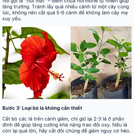
nơi gọi là "nút mắt" – điểm chứa hormone tự nhiên giúp
tăng trưởng. Tránh lấy quá nhiều cành từ một cây cùng
lúc, không nên cắt quá 5-6 cành để không làm cây mẹ
suy yếu.
Bước 3: Loại bỏ lá không cần thiết
Cắt bỏ các lá trên cành giâm, chỉ giữ lại 2-3 lá ở phần
đỉnh để giúp tăng cường khả năng trao đổi oxy. Nếu lá
còn lại quá lớn, hãy cắt đôi chúng để giảm nguy cơ héo.