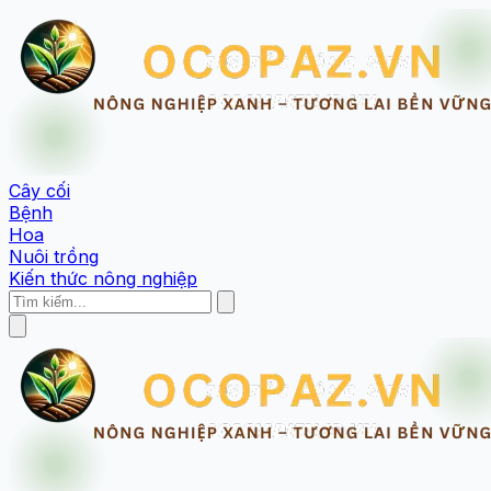
Cây cối
Bệnh
Hoa
Nuôi trồng
Kiến thức nông nghiệp