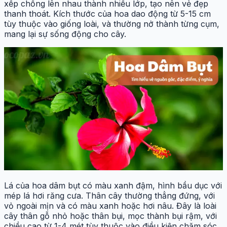
xếp chồng lên nhau thành nhiều lớp, tạo nên vẻ đẹp
thanh thoát. Kích thước của hoa dao động từ 5-15 cm
tùy thuộc vào giống loài, và thường nở thành từng cụm,
mang lại sự sống động cho cây.
Lá của hoa dâm bụt có màu xanh đậm, hình bầu dục với
mép lá hơi răng cưa. Thân cây thường thẳng đứng, với
vỏ ngoài mịn và có màu xanh hoặc hơi nâu. Đây là loài
cây thân gỗ nhỏ hoặc thân bụi, mọc thành bụi rậm, với
chiều cao từ 1-4 mét tùy thuộc vào điều kiện chăm sóc