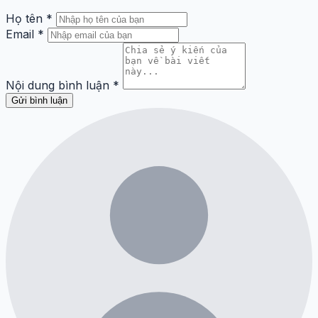
Họ tên
*
Email
*
Nội dung bình luận
*
Gửi bình luận