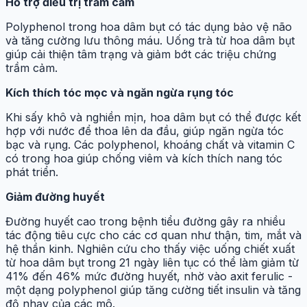
Hỗ trợ điều trị trầm cảm
Polyphenol trong hoa dâm bụt có tác dụng bảo vệ não
và tăng cường lưu thông máu. Uống trà từ hoa dâm bụt
giúp cải thiện tâm trạng và giảm bớt các triệu chứng
trầm cảm.
Kích thích tóc mọc và ngăn ngừa rụng tóc
Khi sấy khô và nghiền mịn, hoa dâm bụt có thể được kết
hợp với nước để thoa lên da đầu, giúp ngăn ngừa tóc
bạc và rụng. Các polyphenol, khoáng chất và vitamin C
có trong hoa giúp chống viêm và kích thích nang tóc
phát triển.
Giảm đường huyết
Đường huyết cao trong bệnh tiểu đường gây ra nhiều
tác động tiêu cực cho các cơ quan như thận, tim, mắt và
hệ thần kinh. Nghiên cứu cho thấy việc uống chiết xuất
từ hoa dâm bụt trong 21 ngày liên tục có thể làm giảm từ
41% đến 46% mức đường huyết, nhờ vào axit ferulic -
một dạng polyphenol giúp tăng cường tiết insulin và tăng
độ nhạy của các mô.