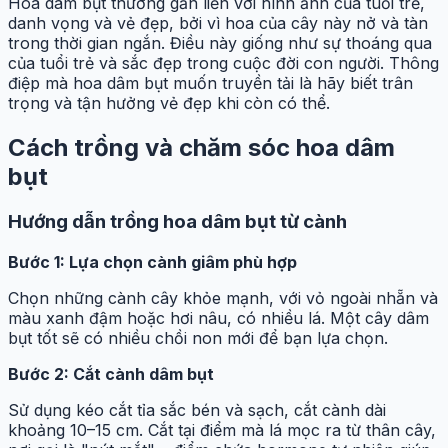
Hoa dâm bụt thường gắn liền với hình ảnh của tuổi trẻ,
danh vọng và vẻ đẹp, bởi vì hoa của cây này nở và tàn
trong thời gian ngắn. Điều này giống như sự thoáng qua
của tuổi trẻ và sắc đẹp trong cuộc đời con người. Thông
điệp mà hoa dâm bụt muốn truyền tải là hãy biết trân
trọng và tận hưởng vẻ đẹp khi còn có thể.
Cách trồng và chăm sóc hoa dâm
bụt
Hướng dẫn trồng hoa dâm bụt từ cành
Bước 1: Lựa chọn cành giâm phù hợp
Chọn những cành cây khỏe mạnh, với vỏ ngoài nhẵn và
màu xanh đậm hoặc hơi nâu, có nhiều lá. Một cây dâm
bụt tốt sẽ có nhiều chồi non mới để bạn lựa chọn.
Bước 2: Cắt cành dâm bụt
Sử dụng kéo cắt tỉa sắc bén và sạch, cắt cành dài
khoảng 10–15 cm. Cắt tại điểm mà lá mọc ra từ thân cây,