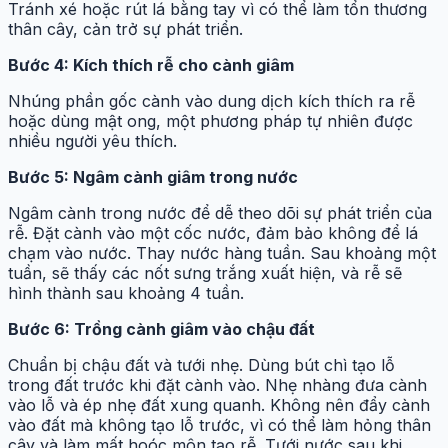
Tránh xé hoặc rút lá bằng tay vì có thể làm tổn thương
thân cây, cản trở sự phát triển.
Bước 4: Kích thích rễ cho cành giâm
Nhúng phần gốc cành vào dung dịch kích thích ra rễ
hoặc dùng mật ong, một phương pháp tự nhiên được
nhiều người yêu thích.
Bước 5: Ngâm cành giâm trong nước
Ngâm cành trong nước để dễ theo dõi sự phát triển của
rễ. Đặt cành vào một cốc nước, đảm bảo không để lá
chạm vào nước. Thay nước hàng tuần. Sau khoảng một
tuần, sẽ thấy các nốt sưng trắng xuất hiện, và rễ sẽ
hình thành sau khoảng 4 tuần.
Bước 6: Trồng cành giâm vào chậu đất
Chuẩn bị chậu đất và tưới nhẹ. Dùng bút chì tạo lỗ
trong đất trước khi đặt cành vào. Nhẹ nhàng đưa cành
vào lỗ và ép nhẹ đất xung quanh. Không nên đẩy cành
vào đất mà không tạo lỗ trước, vì có thể làm hỏng thân
cây và làm mất hoóc môn tạo rễ. Tưới nước sau khi