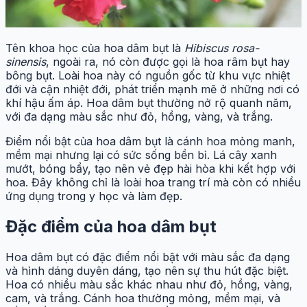
Tên khoa học của hoa dâm bụt là
Hibiscus rosa-
sinensis
, ngoài ra, nó còn được gọi là hoa râm bụt hay
bông bụt. Loài hoa này có nguồn gốc từ khu vực nhiệt
đới và cận nhiệt đới, phát triển mạnh mẽ ở những nơi có
khí hậu ấm áp. Hoa dâm bụt thường nở rộ quanh năm,
với đa dạng màu sắc như đỏ, hồng, vàng, và trắng.
Điểm nổi bật của hoa dâm bụt là cánh hoa mỏng manh,
mềm mại nhưng lại có sức sống bền bỉ. Lá cây xanh
mướt, bóng bẩy, tạo nên vẻ đẹp hài hòa khi kết hợp với
hoa. Đây không chỉ là loài hoa trang trí mà còn có nhiều
ứng dụng trong y học và làm đẹp.
Đặc điểm của hoa dâm bụt
Hoa dâm bụt có đặc điểm nổi bật với màu sắc đa dạng
và hình dáng duyên dáng, tạo nên sự thu hút đặc biệt.
Hoa có nhiều màu sắc khác nhau như đỏ, hồng, vàng,
cam, và trắng. Cánh hoa thường mỏng, mềm mại, và