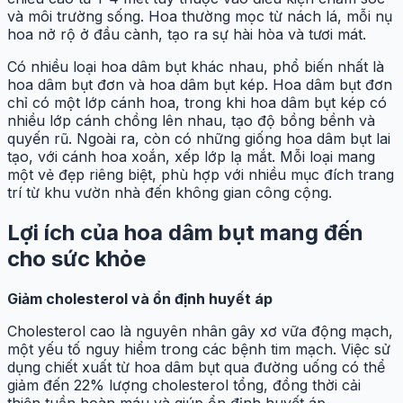
và môi trường sống. Hoa thường mọc từ nách lá, mỗi nụ
hoa nở rộ ở đầu cành, tạo ra sự hài hòa và tươi mát.
Có nhiều loại hoa dâm bụt khác nhau, phổ biến nhất là
hoa dâm bụt đơn và hoa dâm bụt kép. Hoa dâm bụt đơn
chỉ có một lớp cánh hoa, trong khi hoa dâm bụt kép có
nhiều lớp cánh chồng lên nhau, tạo độ bồng bềnh và
quyến rũ. Ngoài ra, còn có những giống hoa dâm bụt lai
tạo, với cánh hoa xoắn, xếp lớp lạ mắt. Mỗi loại mang
một vẻ đẹp riêng biệt, phù hợp với nhiều mục đích trang
trí từ khu vườn nhà đến không gian công cộng.
Lợi ích của hoa dâm bụt mang đến
cho sức khỏe
Giảm cholesterol và ổn định huyết áp
Cholesterol cao là nguyên nhân gây xơ vữa động mạch,
một yếu tố nguy hiểm trong các bệnh tim mạch. Việc sử
dụng chiết xuất từ hoa dâm bụt qua đường uống có thể
giảm đến 22% lượng cholesterol tổng, đồng thời cải
thiện tuần hoàn máu và giúp ổn định huyết áp.