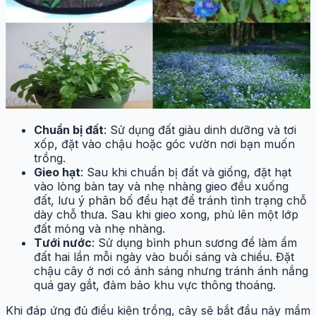
Chuẩn bị đất
: Sử dụng đất giàu dinh dưỡng và tơi
xốp, đặt vào chậu hoặc góc vườn nơi bạn muốn
trồng.
Gieo hạt
: Sau khi chuẩn bị đất và giống, đặt hạt
vào lòng bàn tay và nhẹ nhàng gieo đều xuống
đất, lưu ý phân bố đều hạt để tránh tình trạng chỗ
dày chỗ thưa. Sau khi gieo xong, phủ lên một lớp
đất mỏng và nhẹ nhàng.
Tưới nước
: Sử dụng bình phun sương để làm ẩm
đất hai lần mỗi ngày vào buổi sáng và chiều. Đặt
chậu cây ở nơi có ánh sáng nhưng tránh ánh nắng
quá gay gắt, đảm bảo khu vực thông thoáng.
Khi đáp ứng đủ điều kiện trồng, cây sẽ bắt đầu nảy mầm