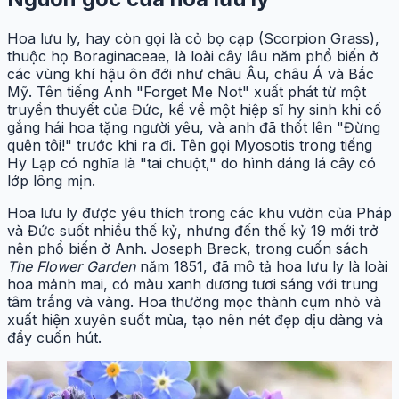
Hoa lưu ly, hay còn gọi là cỏ bọ cạp (Scorpion Grass),
thuộc họ Boraginaceae, là loài cây lâu năm phổ biến ở
các vùng khí hậu ôn đới như châu Âu, châu Á và Bắc
Mỹ. Tên tiếng Anh "Forget Me Not" xuất phát từ một
truyền thuyết của Đức, kể về một hiệp sĩ hy sinh khi cố
gắng hái hoa tặng người yêu, và anh đã thốt lên "Đừng
quên tôi!" trước khi ra đi. Tên gọi Myosotis trong tiếng
Hy Lạp có nghĩa là "tai chuột," do hình dáng lá cây có
lớp lông mịn.
Hoa lưu ly được yêu thích trong các khu vườn của Pháp
và Đức suốt nhiều thế kỷ, nhưng đến thế kỷ 19 mới trở
nên phổ biến ở Anh. Joseph Breck, trong cuốn sách
The Flower Garden
năm 1851, đã mô tả hoa lưu ly là loài
hoa mảnh mai, có màu xanh dương tươi sáng với trung
tâm trắng và vàng. Hoa thường mọc thành cụm nhỏ và
xuất hiện xuyên suốt mùa, tạo nên nét đẹp dịu dàng và
đầy cuốn hút.