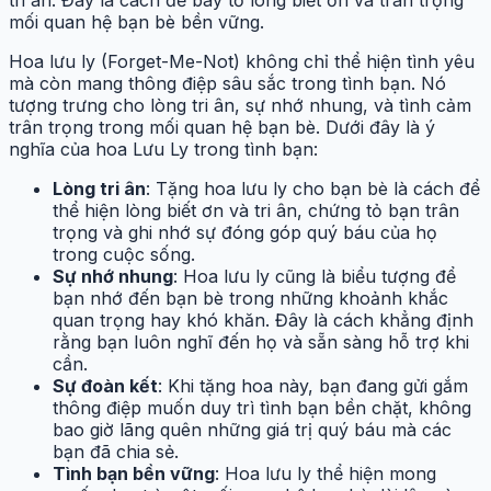
mối quan hệ bạn bè bền vững.
Hoa lưu ly (Forget-Me-Not) không chỉ thể hiện tình yêu
mà còn mang thông điệp sâu sắc trong tình bạn. Nó
tượng trưng cho lòng tri ân, sự nhớ nhung, và tình cảm
trân trọng trong mối quan hệ bạn bè. Dưới đây là ý
nghĩa của hoa Lưu Ly trong tình bạn:
Lòng tri ân
: Tặng hoa lưu ly cho bạn bè là cách để
thể hiện lòng biết ơn và tri ân, chứng tỏ bạn trân
trọng và ghi nhớ sự đóng góp quý báu của họ
trong cuộc sống.
Sự nhớ nhung
: Hoa lưu ly cũng là biểu tượng để
bạn nhớ đến bạn bè trong những khoảnh khắc
quan trọng hay khó khăn. Đây là cách khẳng định
rằng bạn luôn nghĩ đến họ và sẵn sàng hỗ trợ khi
cần.
Sự đoàn kết
: Khi tặng hoa này, bạn đang gửi gắm
thông điệp muốn duy trì tình bạn bền chặt, không
bao giờ lãng quên những giá trị quý báu mà các
bạn đã chia sẻ.
Tình bạn bền vững
: Hoa lưu ly thể hiện mong