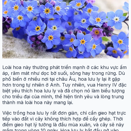
Loài hoa này thường phát triển mạnh ở các khu vực ấm
áp, râm mát như dọc bờ suối, sông hay trong rừng. Dù
phổ biến ở nhiều nơi tại châu Âu, hoa lưu ly lại ít gặp
hơn trong tự nhiên ở Anh. Tuy nhiên, vua Henry IV đặc
biệt yêu thích hoa lưu ly và đã chọn nó làm biểu tượng
cho triều đại của mình, thể hiện tình yêu và lòng trung
thành mà loài hoa này mang lại.
Việc trồng hoa lưu ly rất đơn giản, chỉ cần gieo hạt trực
tiếp vào đất vì cây không thích hợp để cấy ghép. Thời
điểm gieo hạt lý tưởng là đầu mùa xuân, và cây sẽ nảy
mầm trong vòng 10 ngày. Hoa lưu ly bắt đầu nở vào