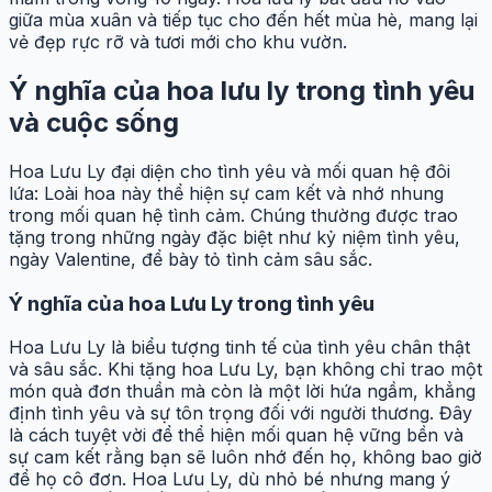
giữa mùa xuân và tiếp tục cho đến hết mùa hè, mang lại
vẻ đẹp rực rỡ và tươi mới cho khu vườn.
Ý nghĩa của hoa lưu ly trong tình yêu
và cuộc sống
Hoa Lưu Ly đại diện cho tình yêu và mối quan hệ đôi
lứa: Loài hoa này thể hiện sự cam kết và nhớ nhung
trong mối quan hệ tình cảm. Chúng thường được trao
tặng trong những ngày đặc biệt như kỷ niệm tình yêu,
ngày Valentine, để bày tỏ tình cảm sâu sắc.
Ý nghĩa của hoa Lưu Ly trong tình yêu
Hoa Lưu Ly là biểu tượng tinh tế của tình yêu chân thật
và sâu sắc. Khi tặng hoa Lưu Ly, bạn không chỉ trao một
món quà đơn thuần mà còn là một lời hứa ngầm, khẳng
định tình yêu và sự tôn trọng đối với người thương. Đây
là cách tuyệt vời để thể hiện mối quan hệ vững bền và
sự cam kết rằng bạn sẽ luôn nhớ đến họ, không bao giờ
để họ cô đơn. Hoa Lưu Ly, dù nhỏ bé nhưng mang ý