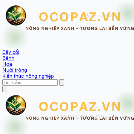
Cây cối
Bệnh
Hoa
Nuôi trồng
Kiến thức nông nghiệp