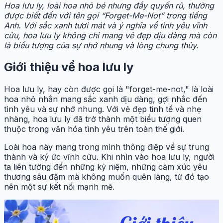
Hoa lưu ly, loài hoa nhỏ bé nhưng đầy quyến rũ, thường
được biết đến với tên gọi “Forget-Me-Not” trong tiếng
Anh. Với sắc xanh tươi mát và ý nghĩa về tình yêu vĩnh
cửu, hoa lưu ly không chỉ mang vẻ đẹp dịu dàng mà còn
là biểu tượng của sự nhớ nhung và lòng chung thủy.
Giới thiệu về hoa lưu ly
Hoa lưu ly, hay còn được gọi là "forget-me-not," là loài
hoa nhỏ nhắn mang sắc xanh dịu dàng, gợi nhắc đến
tình yêu và sự nhớ nhung. Với vẻ đẹp tinh tế và nhẹ
nhàng, hoa lưu ly đã trở thành một biểu tượng quen
thuộc trong văn hóa tình yêu trên toàn thế giới.
Loài hoa này mang trong mình thông điệp về sự trung
thành và ký ức vĩnh cửu. Khi nhìn vào hoa lưu ly, người
ta liên tưởng đến những kỷ niệm, những cảm xúc yêu
thương sâu đậm mà không muốn quên lãng, từ đó tạo
nên một sự kết nối mạnh mẽ.