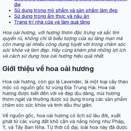
đại
Sử dụng trong mỹ phẩm và sản phẩm làm đẹp
Sử dụng trong ẩm thực và nấu ăn
Trang trí nhà cửa và làm quà tặng
Hoa oải hương, với hương thơm đặc trưng và sắc tím
quyến rũ, không chỉ là biểu tượng của sự lãng mạn mà
còn mang lại nhiều công dụng tuyệt vời trong chăm sóc
sức khỏe và làm đẹp. Hãy cùng khám phá những lợi ích
và cách sử dụng hoa oải hương hiệu quả nhất.
Giới thiệu về hoa oải hương
Hoa oải hương, còn gọi là Lavender, là một loại cây thảo
mộc có nguồn gốc từ vùng Địa Trung Hải. Hoa oải
hương được biết đến với vẻ đẹp dịu dàng, mùi hương
thơm ngát và thường được sử dụng trong các sản phẩm
chăm sóc sức khỏe và tinh dầu thư giãn.
Về nguồn gốc, hoa oải hương có lịch sử lâu đời, xuất
phát từ các vùng đất khô cằn và nắng nóng như Pháp,
Ý, và Tây Ban Nha. Từ thời cổ đại, loài hoa này đã được