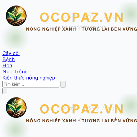
Cây cối
Bệnh
Hoa
Nuôi trồng
Kiến thức nông nghiệp