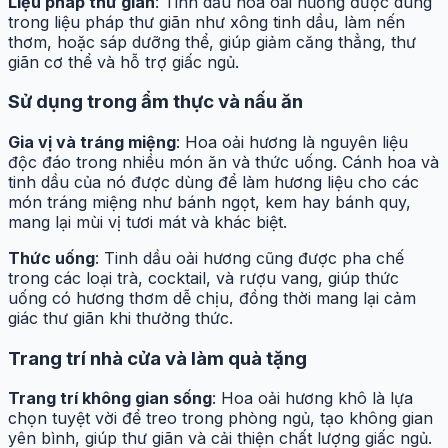
Liệu pháp thư giãn
: Tinh dầu hoa oải hương được dùng
trong liệu pháp thư giãn như xông tinh dầu, làm nến
thơm, hoặc sáp dưỡng thể, giúp giảm căng thẳng, thư
giãn cơ thể và hỗ trợ giấc ngủ.
Sử dụng trong ẩm thực và nấu ăn
Gia vị và tráng miệng
: Hoa oải hương là nguyên liệu
độc đáo trong nhiều món ăn và thức uống. Cánh hoa và
tinh dầu của nó được dùng để làm hương liệu cho các
món tráng miệng như bánh ngọt, kem hay bánh quy,
mang lại mùi vị tươi mát và khác biệt.
Thức uống
: Tinh dầu oải hương cũng được pha chế
trong các loại trà, cocktail, và rượu vang, giúp thức
uống có hương thơm dễ chịu, đồng thời mang lại cảm
giác thư giãn khi thưởng thức.
Trang trí nhà cửa và làm quà tặng
Trang trí không gian sống
: Hoa oải hương khô là lựa
chọn tuyệt vời để treo trong phòng ngủ, tạo không gian
yên bình, giúp thư giãn và cải thiện chất lượng giấc ngủ.