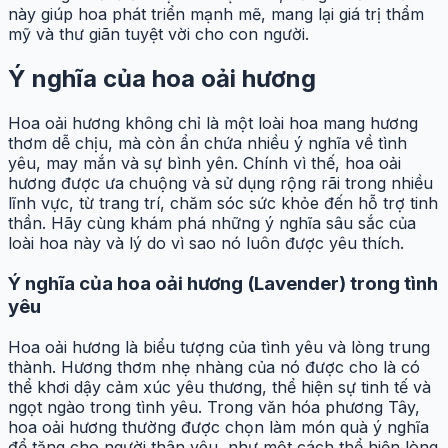
này giúp hoa phát triển mạnh mẽ, mang lại giá trị thẩm
mỹ và thư giãn tuyệt vời cho con người.
Ý nghĩa của hoa oải hương
Hoa oải hương không chỉ là một loài hoa mang hương
thơm dễ chịu, mà còn ẩn chứa nhiều ý nghĩa về tình
yêu, may mắn và sự bình yên. Chính vì thế, hoa oải
hương được ưa chuộng và sử dụng rộng rãi trong nhiều
lĩnh vực, từ trang trí, chăm sóc sức khỏe đến hỗ trợ tinh
thần. Hãy cùng khám phá những ý nghĩa sâu sắc của
loài hoa này và lý do vì sao nó luôn được yêu thích.
Ý nghĩa của hoa oải hương (Lavender) trong tình
yêu
Hoa oải hương là biểu tượng của tình yêu và lòng trung
thành. Hương thơm nhẹ nhàng của nó được cho là có
thể khơi dậy cảm xúc yêu thương, thể hiện sự tinh tế và
ngọt ngào trong tình yêu. Trong văn hóa phương Tây,
hoa oải hương thường được chọn làm món quà ý nghĩa
để tặng cho người thân yêu, như một cách thể hiện lòng