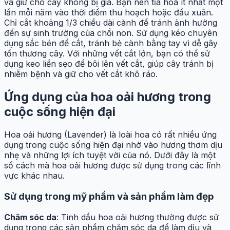
và giữ cho cây không bị già. Bạn nên tỉa hoa ít nhất một
lần mỗi năm vào thời điểm thu hoạch hoặc đầu xuân.
Chỉ cắt khoảng 1/3 chiều dài cành để tránh ảnh hưởng
đến sự sinh trưởng của chồi non. Sử dụng kéo chuyên
dụng sắc bén để cắt, tránh bẻ cành bằng tay vì dễ gây
tổn thương cây. Với những vết cắt lớn, bạn có thể sử
dụng keo liền sẹo để bôi lên vết cắt, giúp cây tránh bị
nhiễm bệnh và giữ cho vết cắt khô ráo.
Ứng dụng của hoa oải hương trong
cuộc sống hiện đại
Hoa oải hương (Lavender) là loài hoa có rất nhiều ứng
dụng trong cuộc sống hiện đại nhờ vào hương thơm dịu
nhẹ và những lợi ích tuyệt vời của nó. Dưới đây là một
số cách mà hoa oải hương được sử dụng trong các lĩnh
vực khác nhau.
Sử dụng trong mỹ phẩm và sản phẩm làm đẹp
Chăm sóc da
: Tinh dầu hoa oải hương thường được sử
dụng trong các sản phẩm chăm sóc da để làm dịu và