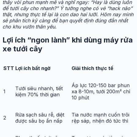
thấy vòi phun mạnh mẽ và nghĩ ngay: “Hay là dùng luôn
để tưới cây cho nhanh?” Ý tưởng nghe có vẻ “hack não”
thật, nhưng thực tế lại là con dao hai lưỡi. Hôm nay mình
sẽ phân tích kỹ càng để bạn quyết định đúng đắn nhất
cho khu vườn thân yêu.
Lợi ích “ngon lành” khi dùng máy rửa
xe tưới cây
STT
Lợi ích bất ngờ
Giải thích thực tế
Áp lực 120-150 bar phun
Tưới siêu nhanh, tiết
1
xa 8-10m, tưới 200m² chỉ
kiệm 70% thời gian
10 phút
Rửa sạch sâu rễ, diệt
Tia nước mạnh cuốn trôi
2
được sâu bọ ẩn nấp
rệp sáp, nhện đỏ tức thì