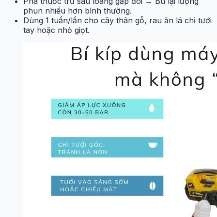
Pha thuốc trừ sâu loãng gấp đôi → Bù lại lượng
phun nhiều hơn bình thường.
Dùng 1 tuần/lần cho cây thân gỗ, rau ăn lá chỉ tưới
tay hoặc nhỏ giọt.