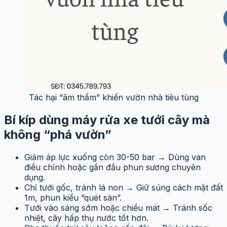
Tác hại “âm thầm” khiến vườn nhà tiêu tùng
Bí kíp dùng máy rửa xe tưới cây mà
không “phá vườn”
Giảm áp lực xuống còn 30-50 bar → Dùng van
điều chỉnh hoặc gắn đầu phun sương chuyên
dụng.
Chỉ tưới gốc, tránh lá non → Giữ súng cách mặt đất
1m, phun kiểu “quét sàn”.
Tưới vào sáng sớm hoặc chiều mát → Tránh sốc
nhiệt, cây hấp thụ nước tốt hơn.