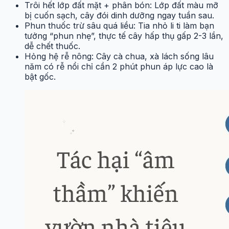
Trôi hết lớp đất mặt + phân bón: Lớp đất màu mỡ
bị cuốn sạch, cây đói dinh dưỡng ngay tuần sau.
Phun thuốc trừ sâu quá liều: Tia nhỏ li ti làm bạn
tưởng “phun nhẹ”, thực tế cây hấp thụ gấp 2-3 lần,
dễ chết thuốc.
Hỏng hệ rễ nông: Cây cà chua, xà lách sống lâu
năm có rễ nổi chỉ cần 2 phút phun áp lực cao là
bật gốc.