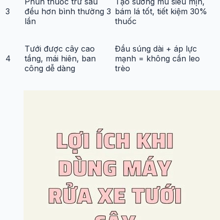
Phun thuốc trừ sâu
Tạo sương mù siêu mịn,
3
đều hơn bình thường 3
bám lá tốt, tiết kiệm 30%
lần
thuốc
Tưới được cây cao
Đầu súng dài + áp lực
4
tầng, mái hiên, ban
mạnh = không cần leo
công dễ dàng
trèo