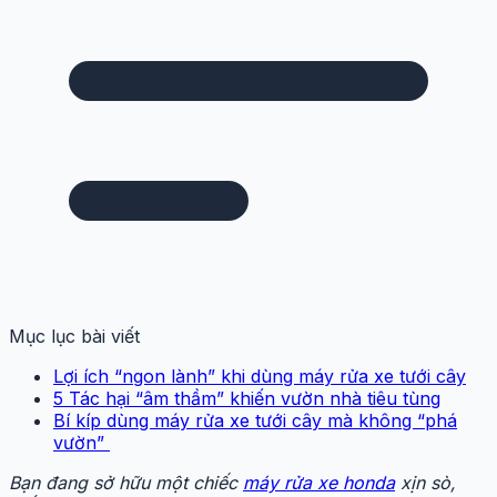
Mục lục bài viết
Lợi ích “ngon lành” khi dùng máy rửa xe tưới cây
5 Tác hại “âm thầm” khiến vườn nhà tiêu tùng
Bí kíp dùng máy rửa xe tưới cây mà không “phá
vườn”
Bạn đang sở hữu một chiếc
máy rửa xe honda
xịn sò,