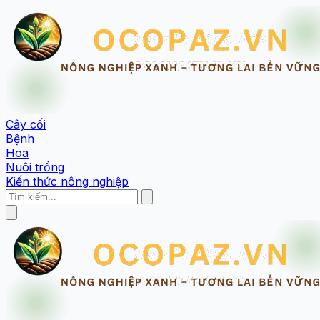
Cây cối
Bệnh
Hoa
Nuôi trồng
Kiến thức nông nghiệp