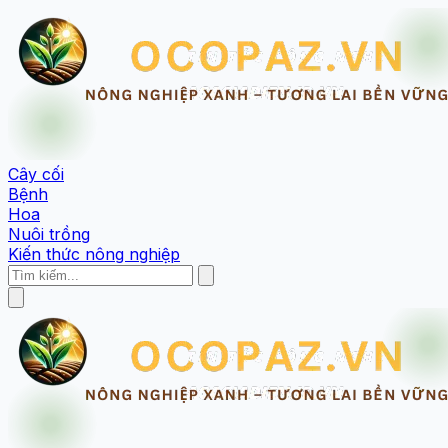
Cây cối
Bệnh
Hoa
Nuôi trồng
Kiến thức nông nghiệp