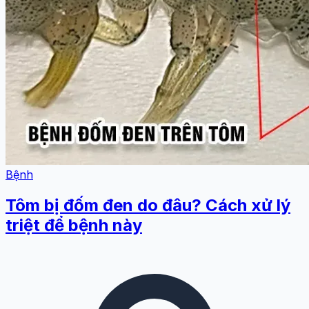
Bệnh
Tôm bị đốm đen do đâu? Cách xử lý
triệt để bệnh này