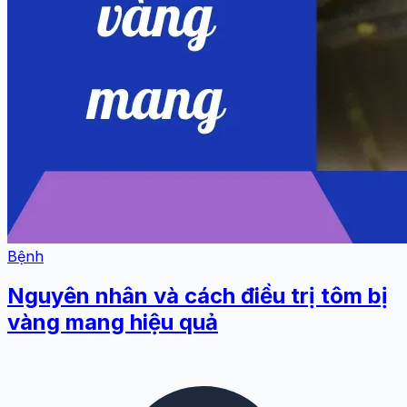
Bệnh
Nguyên nhân và cách điều trị tôm bị
vàng mang hiệu quả