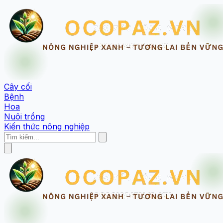
Cây cối
Bệnh
Hoa
Nuôi trồng
Kiến thức nông nghiệp