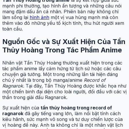
Tần Thủy Hoàng trong anime
là sự kết hợp giữa sức
mạnh phi thường, tạo hình ấn tượng và những câu nói
mang đậm dấu ấn cá nhân. Phiên bản này không chỉ
làm sống lại
hình ảnh
một vị vua hùng mạnh mà còn
thêm vào đó những yếu tố kịch tính, thu hút người xem
toàn cầu.
Nguồn Gốc và Sự Xuất Hiện Của Tần
Thủy Hoàng Trong Tác Phẩm Anime
Nhân vật Tần Thủy Hoàng thường xuất hiện trong các
tác phẩm anime lấy cảm hứng từ lịch sử hoặc các câu
chuyện giả tưởng. Một trong những lần tái hiện đáng
chú ý nhất là trong bộ manga/anime
Record of
Ragnarok
. Tại đây, Tần Thủy Hoàng được khắc họa như
một chiến binh đại diện cho loài người, đối đầu với các vị
thần trong giải đấu Ragnarok.
Sự xuất hiện của
tần thủy hoàng trong record of
ragnarok
đã gây tiếng vang lớn, làm nổi bật tính cách
kiêu hãnh, sức mạnh vô song và tư duy chiến lược của
vị hoàng đế này. Anh ta không chỉ là một nhân vật lịch