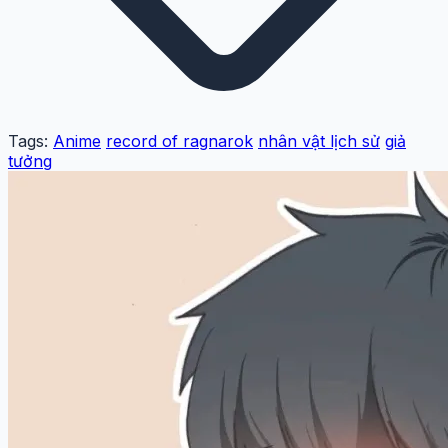
Tags:
Anime
record of ragnarok
nhân vật lịch sử
giả
tưởng