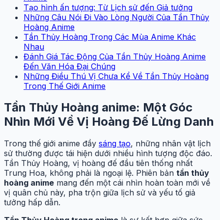
Tạo hình ấn tượng: Từ Lịch sử đến Giả tưởng
Những Câu Nói Đi Vào Lòng Người Của Tần Thủy
Hoàng Anime
Tần Thủy Hoàng Trong Các Mùa Anime Khác
Nhau
Đánh Giá Tác Động Của Tần Thủy Hoàng Anime
Đến Văn Hóa Đại Chúng
Những Điều Thú Vị Chưa Kể Về Tần Thủy Hoàng
Trong Thế Giới Anime
Tần Thủy Hoàng anime: Một Góc
Nhìn Mới Về Vị Hoàng Đế Lừng Danh
Trong thế giới anime đầy
sáng tạo
, những nhân vật lịch
sử thường được tái hiện dưới nhiều hình tượng độc đáo.
Tần Thủy Hoàng, vị hoàng đế đầu tiên thống nhất
Trung Hoa, không phải là ngoại lệ. Phiên bản
tần thủy
hoàng anime
mang đến một cái nhìn hoàn toàn mới về
vị quân chủ này, pha trộn giữa lịch sử và yếu tố giả
tưởng hấp dẫn.