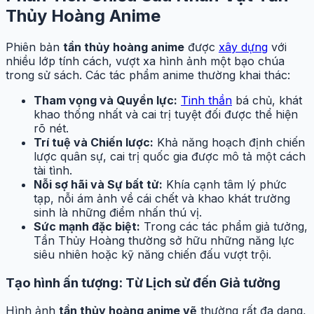
Thủy Hoàng Anime
Phiên bản
tần thủy hoàng anime
được
xây dựng
với
nhiều lớp tính cách, vượt xa hình ảnh một bạo chúa
trong sử sách. Các tác phẩm anime thường khai thác:
Tham vọng và Quyền lực:
Tinh thần
bá chủ, khát
khao thống nhất và cai trị tuyệt đối được thể hiện
rõ nét.
Trí tuệ và Chiến lược:
Khả năng hoạch định chiến
lược quân sự, cai trị quốc gia được mô tả một cách
tài tình.
Nỗi sợ hãi và Sự bất tử:
Khía cạnh tâm lý phức
tạp, nỗi ám ảnh về cái chết và khao khát trường
sinh là những điểm nhấn thú vị.
Sức mạnh đặc biệt:
Trong các tác phẩm giả tưởng,
Tần Thủy Hoàng thường sở hữu những năng lực
siêu nhiên hoặc kỹ năng chiến đấu vượt trội.
Tạo hình ấn tượng: Từ Lịch sử đến Giả tưởng
Hình ảnh
tần thủy hoàng anime vẽ
thường rất đa dạng,