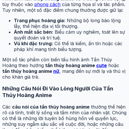
tùy thuộc vào
phong cách
của từng họa sĩ và tác phẩm.
Tuy nhiên, một số đặc điểm chung thường được giữ lại:
Trang phục hoàng gia:
Những bộ long bào lộng
lẫy, thể hiện địa vị tối thượng.
Ánh mắt sắc bén:
Biểu cảm uy nghiêm, toát lên sự
quyết đoán và trí tuệ.
Vũ khí đặc trưng:
Có thể là kiếm, ấn tín hoặc các
pháp khí mang tính biểu tượng.
Một số tác phẩm còn biến tấu hình ảnh Tần Thủy
Hoàng theo hướng
tần thủy hoàng anime
cute
hoặc
tần thủy hoàng anime
nữ
, mang đến sự mới lạ và thú vị
cho khán giả trẻ.
Những Câu Nói Đi Vào Lòng Người Của Tần
Thủy Hoàng Anime
Các
câu nói của tần thủy hoàng anime
thường thể hiện
rõ cá tính, triết lý sống và tầm nhìn của nhân vật. Chúng
có thể là những lời tuyên bố hùng hồn về quyền lực,
những suy ngẫm sâu sắc về cuộc đời, hoặc những câu