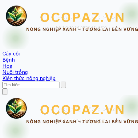
Cây cối
Bệnh
Hoa
Nuôi trồng
Kiến thức nông nghiệp