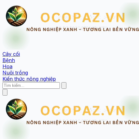
Cây cối
Bệnh
Hoa
Nuôi trồng
Kiến thức nông nghiệp