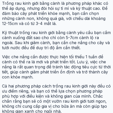
Trồng rau kinh giới bằng cành là phương pháp khác có
thể áp dụng, nhưng đòi hỏi sự tỉ mỉ và kỹ thuật cao. Để
đảm bảo cây phát triển khỏe mạnh, bạn cần chọn
những cành non, không quá già, với chiều dài khoảng
12-15cm và có từ 3-4 mắt lá.
Kỹ thuật trồng rau kinh giới bằng cành yêu cầu bạn cắm
cành xuống đất sao cho chỉ còn 5-7cm cành lộ ra
ngoài. Sau khi giâm cành, bạn cần che nắng cho cây và
tưới nước đều để duy trì độ ẩm cần thiết.
Việc che nắng cần được thực hiện tối thiểu 1 tuần để
cành có thể ra lá mới và phát triển tốt. Lưu ý, việc che
nắng là rất quan trọng để tránh tác động tiêu cực từ thời
tiết, giúp cành giâm phát triển ổn định và trở thành cây
con khỏe mạnh.
Cả hai phương pháp cách trồng rau kinh giới này đều có
ưu điểm riêng, và bạn có thể lựa chọn phương pháp
phù hợp với điều kiện và không gian của mình. Chắc
chắn rằng bạn sẽ có một vườn rau kinh giới tươi ngon,
không chỉ cung cấp gia vị cho bữa ăn mà còn giúp tạo
không gian xanh cho ngôi nhà.