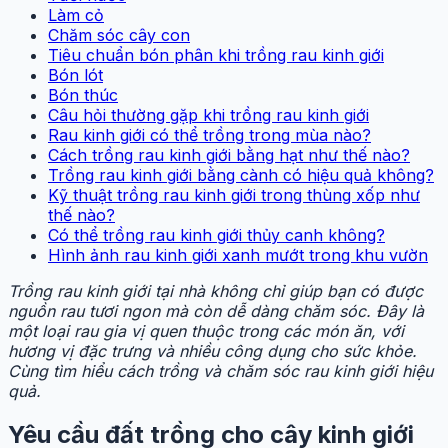
Làm cỏ
Chăm sóc cây con
Tiêu chuẩn bón phân khi trồng rau kinh giới
Bón lót
Bón thúc
Câu hỏi thường gặp khi trồng rau kinh giới
Rau kinh giới có thể trồng trong mùa nào?
Cách trồng rau kinh giới bằng hạt như thế nào?
Trồng rau kinh giới bằng cành có hiệu quả không?
Kỹ thuật trồng rau kinh giới trong thùng xốp như
thế nào?
Có thể trồng rau kinh giới thủy canh không?
Hình ảnh rau kinh giới xanh mướt trong khu vườn
Trồng rau kinh giới tại nhà không chỉ giúp bạn có được
nguồn rau tươi ngon mà còn dễ dàng chăm sóc. Đây là
một loại rau gia vị quen thuộc trong các món ăn, với
hương vị đặc trưng và nhiều công dụng cho sức khỏe.
Cùng tìm hiểu cách trồng và chăm sóc rau kinh giới hiệu
quả.
Yêu cầu đất trồng cho cây kinh giới