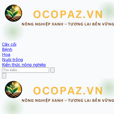
Cây cối
Bệnh
Hoa
Nuôi trồng
Kiến thức nông nghiệp