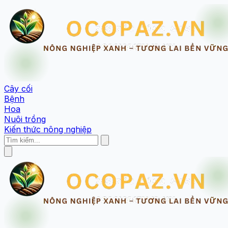
Cây cối
Bệnh
Hoa
Nuôi trồng
Kiến thức nông nghiệp