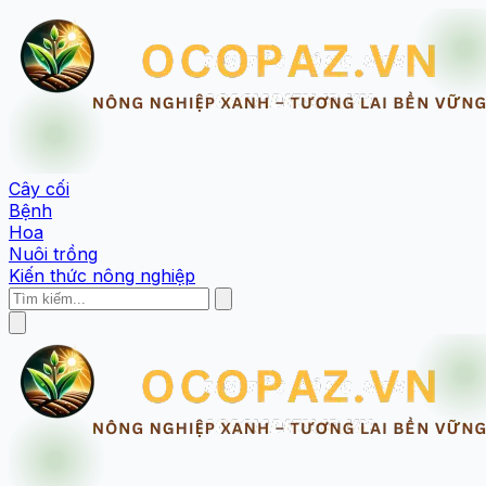
Cây cối
Bệnh
Hoa
Nuôi trồng
Kiến thức nông nghiệp