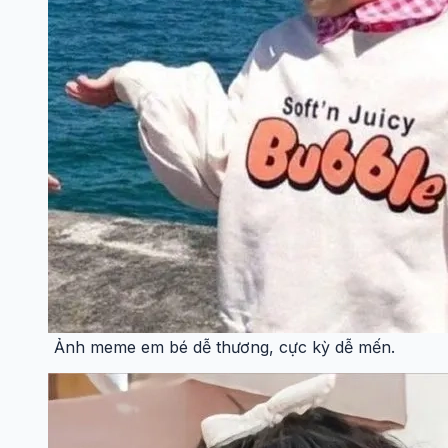
Ảnh meme em bé dễ thương, cực kỳ dễ mến.