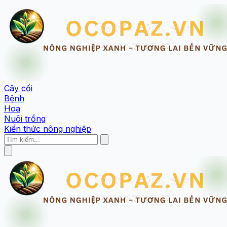
Cây cối
Bệnh
Hoa
Nuôi trồng
Kiến thức nông nghiệp