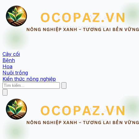
Cây cối
Bệnh
Hoa
Nuôi trồng
Kiến thức nông nghiệp