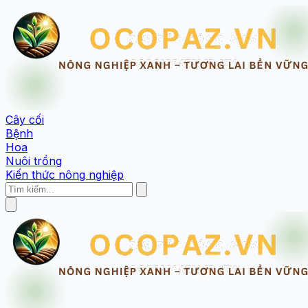
Cây cối
Bệnh
Hoa
Nuôi trồng
Kiến thức nông nghiệp