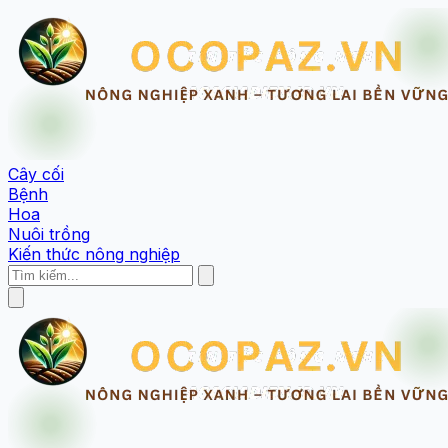
Cây cối
Bệnh
Hoa
Nuôi trồng
Kiến thức nông nghiệp