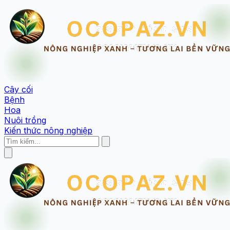
Cây cối
Bệnh
Hoa
Nuôi trồng
Kiến thức nông nghiệp