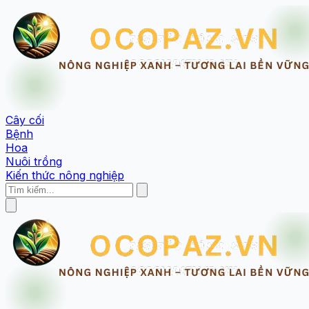
Cây cối
Bệnh
Hoa
Nuôi trồng
Kiến thức nông nghiệp