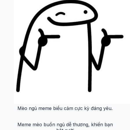
Ngủ đi meme hài hước, mang đến tiếng cười
Chúc bé ngủ ngon meme đáng yêu vô đối