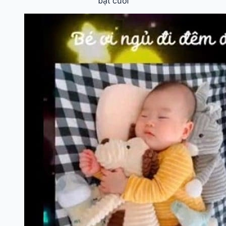
Mất ngủ meme độc lạ và hài hước