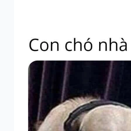
Meme mèo ngủ siêu cute, dễ thương
Meme chúc ngủ ngon đầy sáng tạo