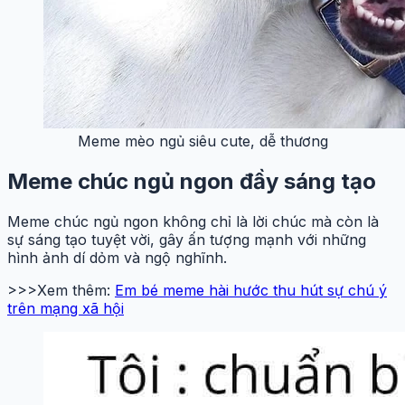
Meme ngủ ngon hài giúp bạn giải trí cực tốt
Ảnh chúc ngủ ngon meme thú vị và hài hước
Meme mất ngủ cực lầy, biểu cảm đáng yêu