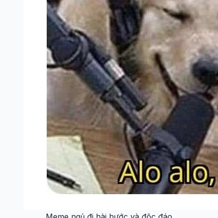
Meme chúc ngủ ngon không chỉ là lời chúc mà còn là
sự sáng tạo tuyệt vời, gây ấn tượng mạnh với những
hình ảnh dí dỏm và ngộ nghĩnh.
>>>Xem thêm:
Em bé meme hài hước thu hút sự chú ý
trên mạng xã hội