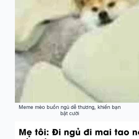
Meme ngủ đi hài hước và độc đáo
Buồn ngủ meme siêu hài, biểu cảm khó đỡ