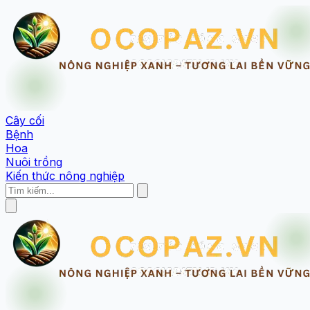
Cây cối
Bệnh
Hoa
Nuôi trồng
Kiến thức nông nghiệp