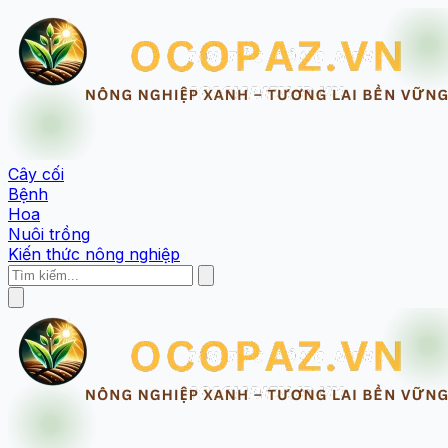
Cây cối
Bệnh
Hoa
Nuôi trồng
Kiến thức nông nghiệp